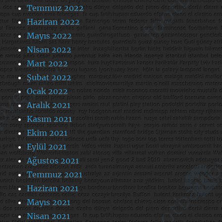
Temmuz 2022
Haziran 2022
Mayıs 2022
Nisan 2022
Mart 2022
Şubat 2022
Ocak 2022
Aralık 2021
Kasım 2021
Ekim 2021
Eylül 2021
Ağustos 2021
Temmuz 2021
Haziran 2021
Mayıs 2021
Nisan 2021