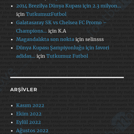
2014 Brezilya Dünya Kupası için 2.3 milyon…
için
TutkumuzFutbol
Galatasaray SK vs Chelsea FC Promo –
Champions…
için
K.A
Magandalıkta son nokta
için
selinsss
Dünya Kupası Şampiyonluğu için favori
adidas…
için
Tutkumuz Futbol
ARŞIVLER
Kasım 2022
Ekim 2022
Eylül 2022
Ağustos 2022