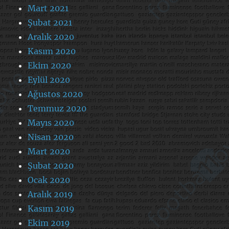
Mart 2021
Şubat 2021
Aralık 2020
Kasım 2020
Ekim 2020
Eylül 2020
Ağustos 2020
Temmuz 2020
Mayıs 2020
Nisan 2020
Mart 2020
Şubat 2020
Ocak 2020
Aralık 2019
Kasım 2019
Ekim 2019