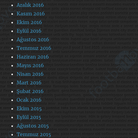
Aralık 2016
Kasım 2016
Ekim 2016
Eylül 2016
Ağustos 2016
Temmuz 2016
Haziran 2016
Mayıs 2016
Nisan 2016
Mart 2016
Şubat 2016
Ocak 2016
Ekim 2015
Eylül 2015
Ağustos 2015
Temmuz 2015