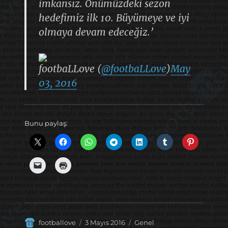
imkansız. Önümüzdeki sezon
hedefimiz ilk 10. Büyümeye ve iyi
olmaya devam edeceğiz.’
footbaLLove (
@footbaLLove
)
May
03, 2016
Bunu paylaş:
Yazar
Yayın
Kategoriler
footballove
3 Mayıs 2016
Genel