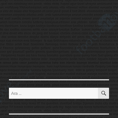
AR
Ara: