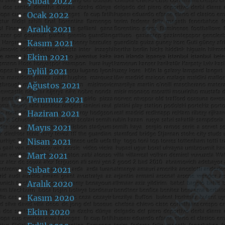
Şubat 2022
Ocak 2022
Aralık 2021
Kasım 2021
Ekim 2021
Eylül 2021
Ağustos 2021
Temmuz 2021
Haziran 2021
Mayıs 2021
Nisan 2021
Mart 2021
Şubat 2021
Aralık 2020
Kasım 2020
Ekim 2020