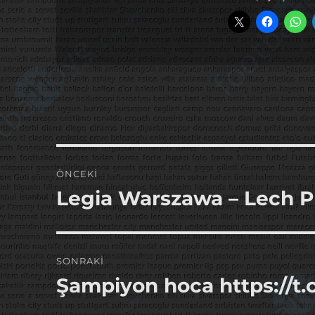
Yazı
ÖNCEKI
gezinmesi
Legia Warszawa – Lech P
Önceki
yazı:
SONRAKI
Şampiyon hoca https://t.
Sonraki
yazı: