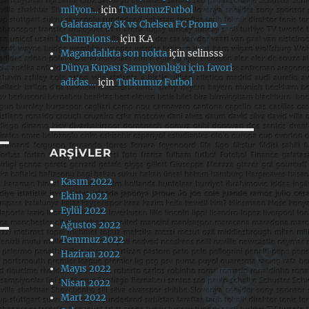
milyon…
için
TutkumuzFutbol
Galatasaray SK vs Chelsea FC Promo –
Champions…
için
K.A
Magandalıkta son nokta
için
selinsss
Dünya Kupası Şampiyonluğu için favori
adidas…
için
Tutkumuz Futbol
ARŞIVLER
Kasım 2022
Ekim 2022
Eylül 2022
Ağustos 2022
Temmuz 2022
Haziran 2022
Mayıs 2022
Nisan 2022
Mart 2022