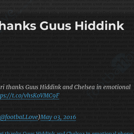
thanks Guus Hiddink
ri thanks Guus Hiddink and Chelsea in emotional
tps://t.co/vhsKoVMC9F
@footbaLLove
)
May 03, 2016