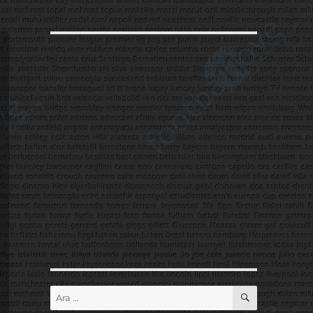
ARA
Ara: