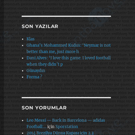
SON YAZILAR
Klas
Ghana’s Mohammed Kudus: ‘Neymar is not
better than me, just more h
Dani Alves: ‘I love this game. I loved football
when they didn’t p
Günaydın
Forma ?
SON YORUMLAR
Leo Messi — Back in Barcelona — adidas
Football:…
için
Sporstation
2014 Brezilya Dünya Kupası için 2.3