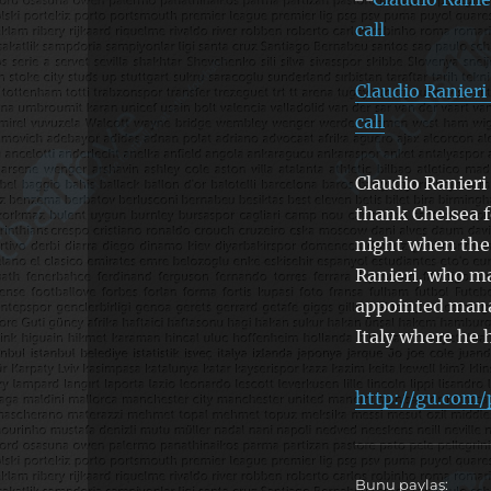
Claudio Ranier
call
Claudio Ranieri
thank Chelsea f
night when the 
Ranieri, who m
appointed mana
Italy where he
http://gu.com/
Bunu paylaş: