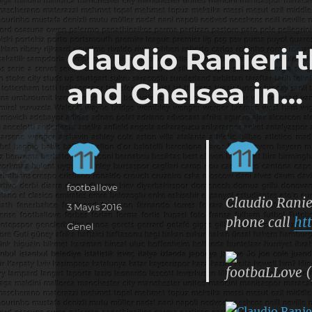
it's the football, that's the football…
footbaLLove
Claudio Ranieri 
and Chelsea in…
Yazar
footballove
Claudio Ranie
Yayın
3 Mayıs 2016
phone call
ht
tarihi
Kategoriler
Genel
footbaLLove (