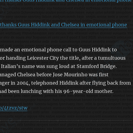
i thanks Guus Hiddink and Chelsea in emotional phone
 made an emotional phone call to Guus Hiddink to
or handing Leicester City the title, after a tumultuous
Italian’s name was sung loud at Stamford Bridge.
anaged Chelsea before Jose Mourinho was first
ger in 2004, telephoned Hiddink after flying back from
 had been lunching with his 96-year-old mother.
p/4tzvz/stw