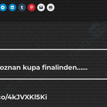
oznan kupa finalinden……
co/4kJVXKl5Ki