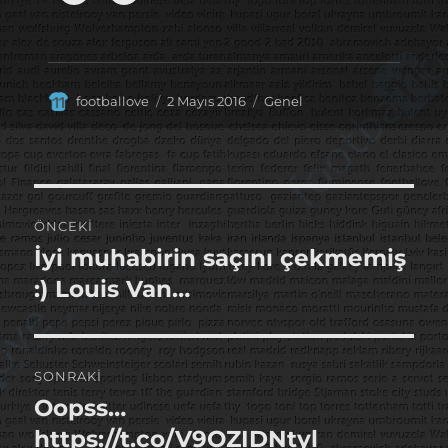
Yazar
Yayın
Kategoriler
footballove
2 Mayıs 2016
Genel
tarihi
Yazı
ÖNCEKI
gezinmesi
İyi muhabirin saçını çekmemiş
Önceki
yazı:
:) Louis Van…
SONRAKI
Oopss…
Sonraki
yazı:
https://t.co/V9OZIDNtyl