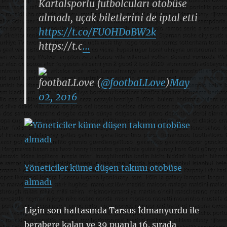
Kartalsporlu futbolcuları otobüse
almadı, uçak biletlerini de iptal etti
https://t.co/FUOHDoBW2k
https://t.c
…
footbaLLove (
@footbaLLove
)
May
02, 2016
Yöneticiler küme düşen takımı otobüse
almadı
Ligin son haftasında Tarsus İdmanyurdu ile
berabere kalan ve 39 puanla 16. sırada