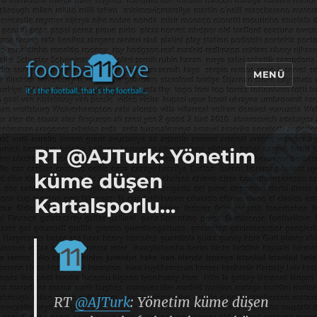
MENÜ
footbaLLove
RT @AJTurk: Yönetim
küme düşen
Kartalsporlu…
RT
@AJTurk
: Yönetim küme düşen