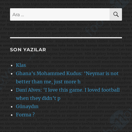
AR
Ara:
SON YAZILAR
Klas
Ghana’s Mohammed Kudus: ‘Neymar is not
better than me, just more h
Dani Alves: ‘I love this game. I loved football
when they didn’t p
Günaydın
Forma ?