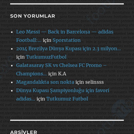
SON YORUMLAR
Leo Messi — Back in Barcelona — adidas
Football:…
için
Sporstation
2014 Brezilya Dünya Kupası için 2.3 milyon…
için
TutkumuzFutbol
Galatasaray SK vs Chelsea FC Promo –
Champions…
için
K.A
Magandalıkta son nokta
için
selinsss
Dünya Kupası Şampiyonluğu için favori
adidas…
için
Tutkumuz Futbol
ARŞIVLER