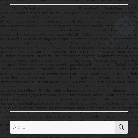
AR
Ara: