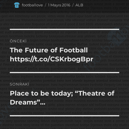
Yazar
Yayın
Kategoriler
footballove
1 Mayıs 2016
ALB
tarihi
Yazı
ÖNCEKI
gezinmesi
The Future of Football
Önceki
yazı:
https://t.co/CSKrbogBpr
SONRAKI
Place to be today; “Theatre of
Sonraki
yazı:
Dreams”…