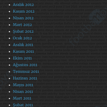
Aralık 2012
Kasım 2012
Nisan 2012
Mart 2012
Şubat 2012
Ocak 2012
Aralık 2011
Kasım 2011
Ekim 2011
Ağustos 2011
Temmuz 2011
Haziran 2011
Mayıs 2011
Nisan 2011
Mart 2011
Şubat 2011