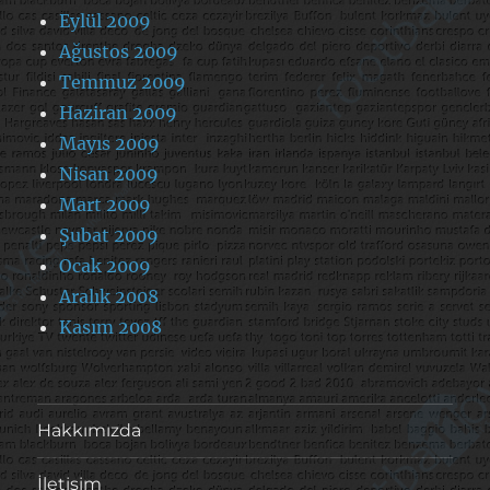
Eylül 2009
Ağustos 2009
Temmuz 2009
Haziran 2009
Mayıs 2009
Nisan 2009
Mart 2009
Şubat 2009
Ocak 2009
Aralık 2008
Kasım 2008
Hakkımızda
İletişim