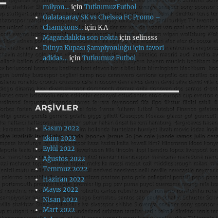
milyon…
için
TutkumuzFutbol
Galatasaray SK vs Chelsea FC Promo –
Champions…
için
K.A
Magandalıkta son nokta
için
selinsss
Dünya Kupası Şampiyonluğu için favori
adidas…
için
Tutkumuz Futbol
ARŞIVLER
Kasım 2022
Ekim 2022
Eylül 2022
Ağustos 2022
Temmuz 2022
Haziran 2022
Mayıs 2022
Nisan 2022
Mart 2022