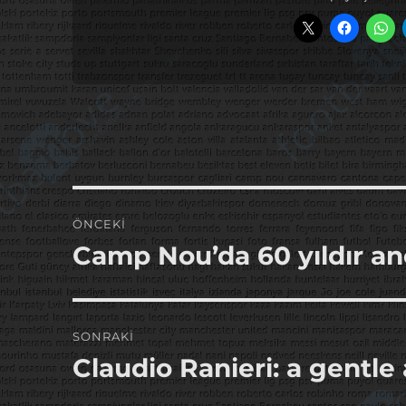
Yazı
ÖNCEKI
gezinmesi
Camp Nou’da 60 yıldır an
Önceki
yazı:
SONRAKI
Claudio Ranieri: a gentl
Sonraki
yazı: