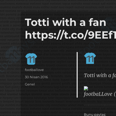
it's the football, that's the football…
footbaLLove
Totti with a fan
https://t.co/9EE
Yazar
footballove
Totti with a 
Yayın
30 Nisan 2016
tarihi
Kategoriler
Genel
footbaLLove (
Bunu paylaş: