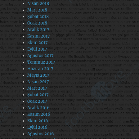
Nisan 2018
Mart 2018
Şubat 2018
Ocak 2018
Aralık 2017
Kasım 2017
Ekim 2017
Eylül 2017
Ağustos 2017
Temmuz 2017
Haziran 2017
Mayıs 2017
Nisan 2017
Mart 2017
Şubat 2017
Ocak 2017
Aralık 2016
Kasım 2016
Ekim 2016
Eylül 2016
Ağustos 2016