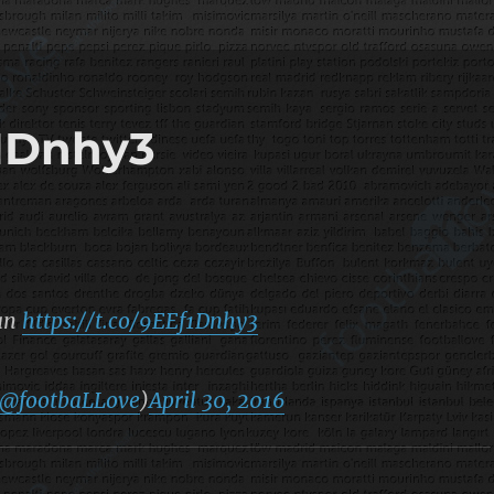
f1Dnhy3
fan
https://t.co/9EEf1Dnhy3
@footbaLLove
)
April 30, 2016