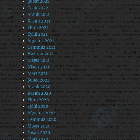
Şubat 2022
Ocak 2022
Aralık 2021
Kasım 2021
Ekim 2021
Eylül 2021
Ağustos 2021
Temmuz 2021
Haziran 2021
Mayıs 2021
Nisan 2021
Mart 2021
Şubat 2021
Aralık 2020
Kasım 2020
Ekim 2020
Eylül 2020
Ağustos 2020
Temmuz 2020
Mayıs 2020
Nisan 2020
Mart 2020