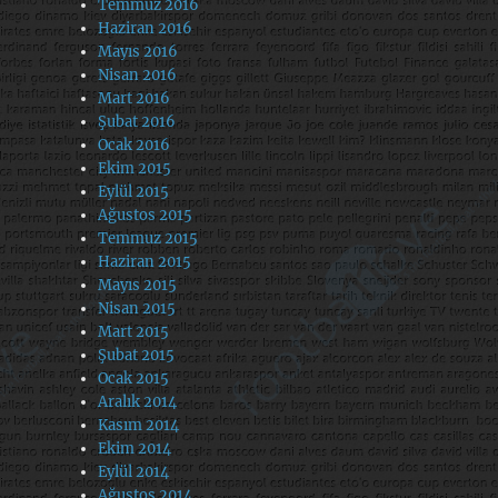
Temmuz 2016
Haziran 2016
Mayıs 2016
Nisan 2016
Mart 2016
Şubat 2016
Ocak 2016
Ekim 2015
Eylül 2015
Ağustos 2015
Temmuz 2015
Haziran 2015
Mayıs 2015
Nisan 2015
Mart 2015
Şubat 2015
Ocak 2015
Aralık 2014
Kasım 2014
Ekim 2014
Eylül 2014
Ağustos 2014