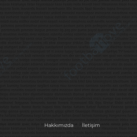
Hakkımızda
İletişim