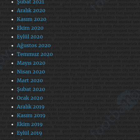
Şubat 2021
Aralık 2020
Kasım 2020
Ekim 2020
Eylül 2020
Ağustos 2020
Temmuz 2020
Mayıs 2020
Nisan 2020
Mart 2020
Şubat 2020
Ocak 2020
Aralık 2019
Kasım 2019
Ekim 2019
Eylül 2019