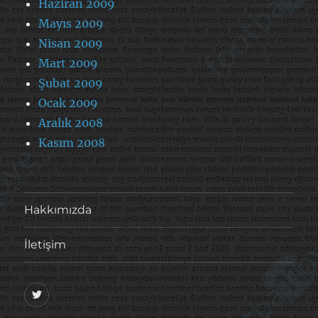
Haziran 2009
Mayıs 2009
Nisan 2009
Mart 2009
Şubat 2009
Ocak 2009
Aralık 2008
Kasım 2008
Hakkımızda
İletişim
@footballove