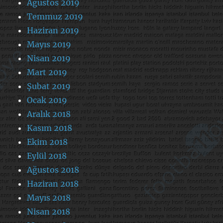
Ağustos 2019
Temmuz 2019
Haziran 2019
Mayıs 2019
Nisan 2019
Mart 2019
Şubat 2019
Ocak 2019
Aralık 2018
Kasım 2018
Ekim 2018
Eylül 2018
Ağustos 2018
Haziran 2018
Mayıs 2018
Nisan 2018