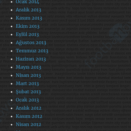
Ocak 2014
Aralık 2013
Kasım 2013
Ekim 2013
Eylül 2013
Ağustos 2013
Temmuz 2013
Haziran 2013
Mayıs 2013
Nisan 2013
Mart 2013
Şubat 2013
Ocak 2013
Aralık 2012
Kasım 2012
Nisan 2012