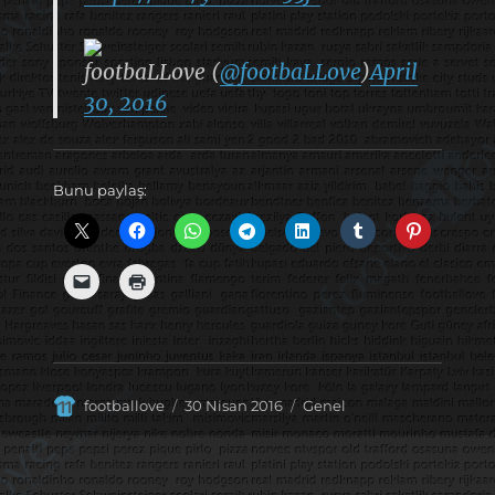
footbaLLove (
@footbaLLove
)
April
30, 2016
Bunu paylaş:
Yazar
Yayın
Kategoriler
footballove
30 Nisan 2016
Genel
tarihi