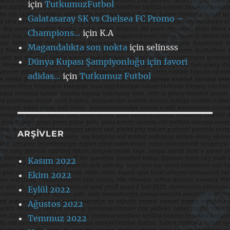
için
TutkumuzFutbol
Galatasaray SK vs Chelsea FC Promo –
Champions…
için
K.A
Magandalıkta son nokta
için
selinsss
Dünya Kupası Şampiyonluğu için favori
adidas…
için
Tutkumuz Futbol
ARŞIVLER
Kasım 2022
Ekim 2022
Eylül 2022
Ağustos 2022
Temmuz 2022