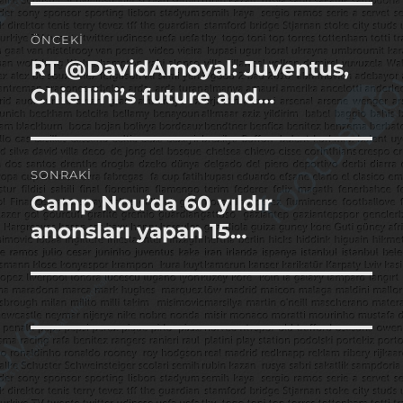
Yazı
ÖNCEKI
gezinmesi
RT @DavidAmoyal: Juventus,
Önceki
yazı:
Chiellini’s future and…
SONRAKI
Camp Nou’da 60 yıldır
Sonraki
yazı:
anonsları yapan 15…