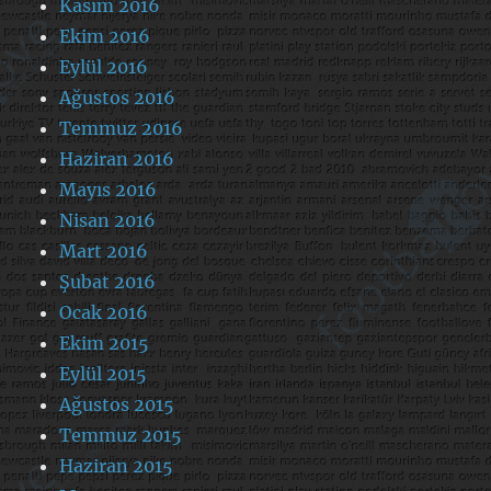
Kasım 2016
Ekim 2016
Eylül 2016
Ağustos 2016
Temmuz 2016
Haziran 2016
Mayıs 2016
Nisan 2016
Mart 2016
Şubat 2016
Ocak 2016
Ekim 2015
Eylül 2015
Ağustos 2015
Temmuz 2015
Haziran 2015