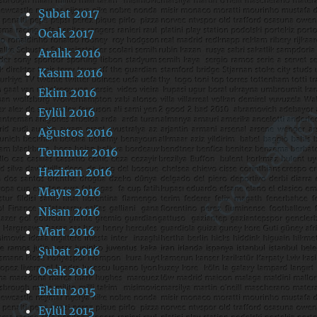
Şubat 2017
Ocak 2017
Aralık 2016
Kasım 2016
Ekim 2016
Eylül 2016
Ağustos 2016
Temmuz 2016
Haziran 2016
Mayıs 2016
Nisan 2016
Mart 2016
Şubat 2016
Ocak 2016
Ekim 2015
Eylül 2015