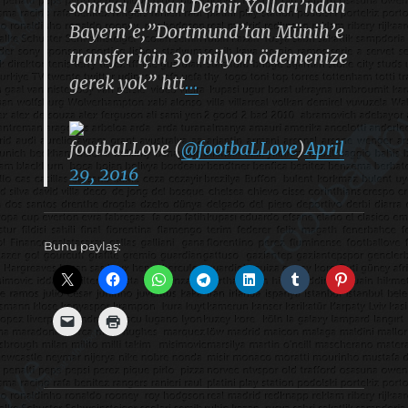
sonrası Alman Demir Yolları’ndan
Bayern’e;”Dortmund’tan Münih’e
transfer için 30 milyon ödemenize
gerek yok” htt
…
footbaLLove (
@footbaLLove
)
April
29, 2016
Bunu paylaş: