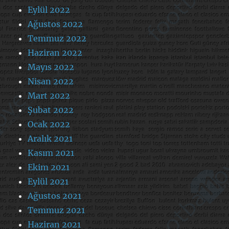
Eylül 2022
Ağustos 2022
Temmuz 2022
Haziran 2022
Mayıs 2022
Nisan 2022
Mart 2022
Şubat 2022
Ocak 2022
Aralık 2021
Kasım 2021
Ekim 2021
Eylül 2021
Ağustos 2021
Temmuz 2021
Haziran 2021