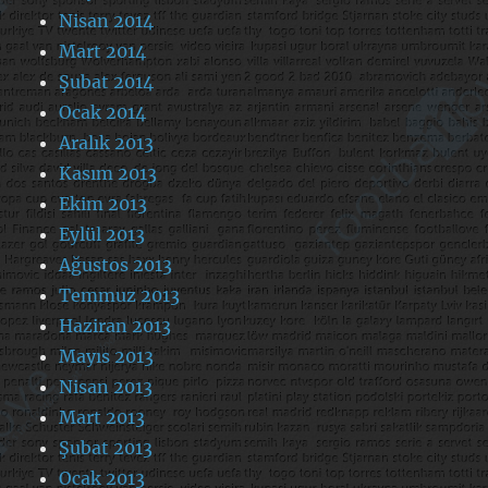
Nisan 2014
Mart 2014
Şubat 2014
Ocak 2014
Aralık 2013
Kasım 2013
Ekim 2013
Eylül 2013
Ağustos 2013
Temmuz 2013
Haziran 2013
Mayıs 2013
Nisan 2013
Mart 2013
Şubat 2013
Ocak 2013