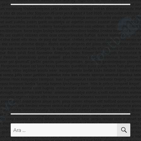
AR
Ara: