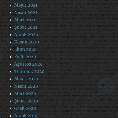
Mayıs 2021
Nisan 2021
Mart 2021
Şubat 2021
Aralık 2020
Kasım 2020
Ekim 2020
Eylül 2020
Ağustos 2020
Temmuz 2020
Mayıs 2020
Nisan 2020
Mart 2020
Şubat 2020
Ocak 2020
Aralık 2019