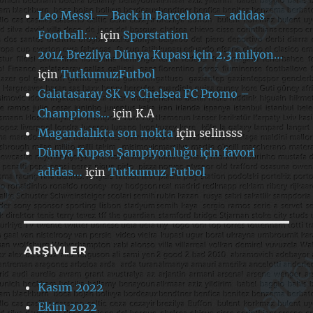
Leo Messi — Back in Barcelona — adidas
Football:…
için
Sporstation
2014 Brezilya Dünya Kupası için 2.3 milyon…
için
TutkumuzFutbol
Galatasaray SK vs Chelsea FC Promo –
Champions…
için
K.A
Magandalıkta son nokta
için
selinsss
Dünya Kupası Şampiyonluğu için favori
adidas…
için
Tutkumuz Futbol
ARŞIVLER
Kasım 2022
Ekim 2022