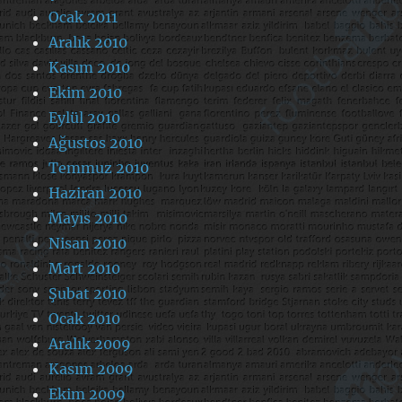
Ocak 2011
Aralık 2010
Kasım 2010
Ekim 2010
Eylül 2010
Ağustos 2010
Temmuz 2010
Haziran 2010
Mayıs 2010
Nisan 2010
Mart 2010
Şubat 2010
Ocak 2010
Aralık 2009
Kasım 2009
Ekim 2009