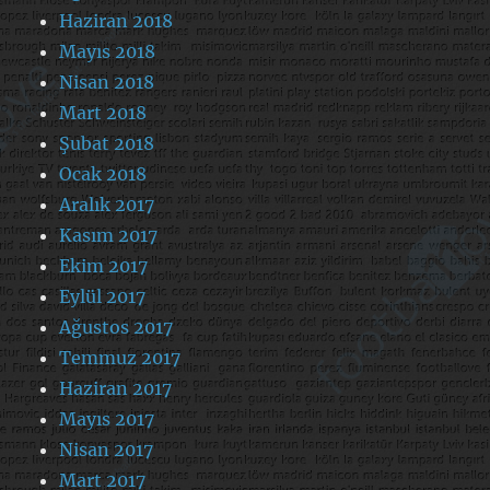
Haziran 2018
Mayıs 2018
Nisan 2018
Mart 2018
Şubat 2018
Ocak 2018
Aralık 2017
Kasım 2017
Ekim 2017
Eylül 2017
Ağustos 2017
Temmuz 2017
Haziran 2017
Mayıs 2017
Nisan 2017
Mart 2017