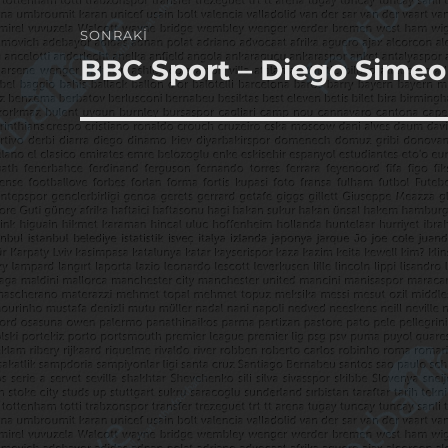
SONRAKI
BBC Sport – Diego Simeo
Sonraki
yazı: