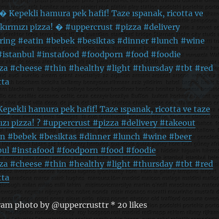
Kepekli hamura pek hafif! Taze ıspanak, ricotta ve taze
ızı pizza! ? #uppercrust #pizza #delivery #takeout
in #bebek #besiktas #dinner #lunch #wine #beer
bul #instafood #foodporn #food #foodie
za #cheese #thin #healthy #light #thursday #tbt #red
tta
ram photo by @uppercrusttr * 20 likes