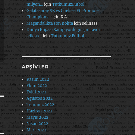
milyon…
için
TutkumuzFutbol
Galatasaray SK vs Chelsea FC Promo –
Champions…
için
K.A
Magandalıkta son nokta
için
selinsss
Dünya Kupası Şampiyonluğu için favori
adidas…
için
Tutkumuz Futbol
ARŞIVLER
Kasım 2022
Ekim 2022
Eylül 2022
Ağustos 2022
Temmuz 2022
Haziran 2022
Mayıs 2022
Nisan 2022
Mart 2022