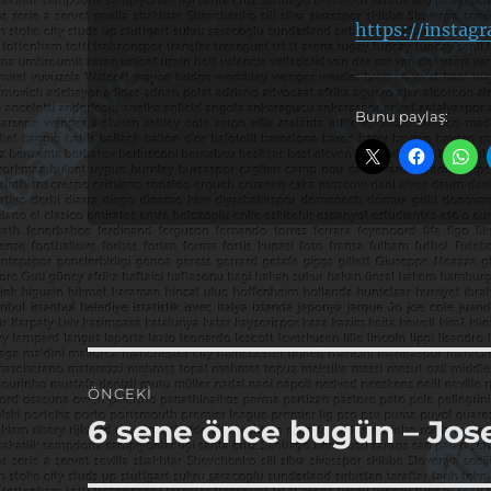
https://insta
Bunu paylaş:
Yazı
ÖNCEKI
gezinmesi
6 sene önce bugün – Jo
Önceki
yazı: