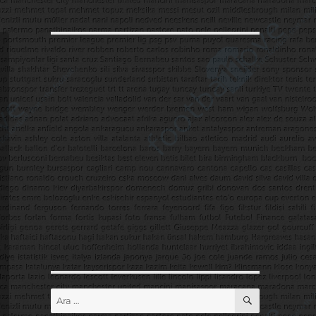
ARA
Ara: