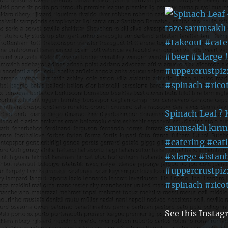
Spinach Leaf ? 
sarımsaklı kırm
#catering #eat
#xlarge #istan
#uppercrustpiz
#spinach #rico
See this Instag