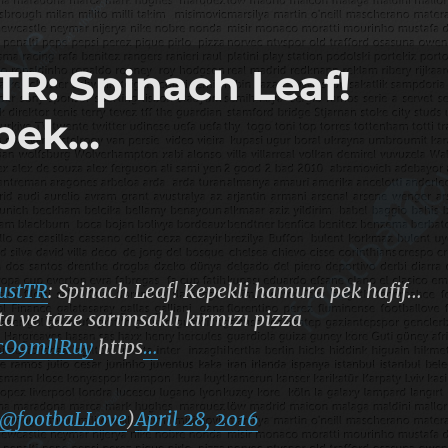
R: Spinach Leaf!
 pek…
ustTR
: Spinach Leaf! Kepekli hamura pek hafif…
ta ve taze sarımsaklı kırmızı pizza
DcO9mllRuy
https
…
@footbaLLove
)
April 28, 2016