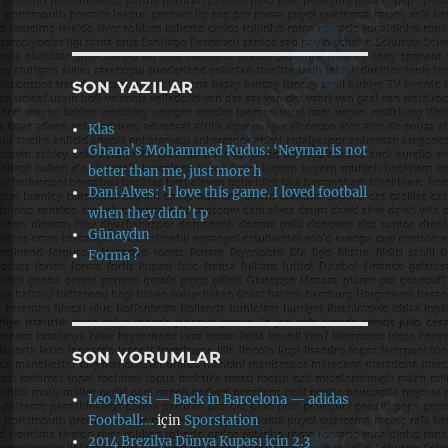
SON YAZILAR
Klas
Ghana’s Mohammed Kudus: ‘Neymar is not
better than me, just more h
Dani Alves: ‘I love this game. I loved football
when they didn’t p
Günaydın
Forma ?
SON YORUMLAR
Leo Messi — Back in Barcelona — adidas
Football:…
için
Sporstation
2014 Brezilya Dünya Kupası için 2.3