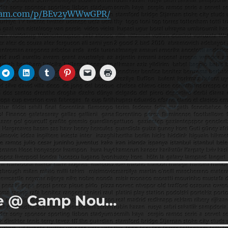
gram.com/p/BEv2yWWwGPR/
se @ Camp Nou…