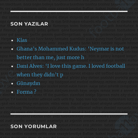
SON YAZILAR
Klas
Ghana’s Mohammed Kudus: ‘Neymar is not
better than me, just more h
Dani Alves: ‘I love this game. I loved football
when they didn’t p
Günaydın
Forma ?
SON YORUMLAR