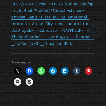
http://www.thesun.co.uk/sol/homepage/sp
ort/football/7108003/Turkish-striker-
Tuncay-Sanli-is-set-for-an-emotional-
return-to-Stoke-City-next-month.html?
CMP=spklr-_-Editorial-_-TWITTER-_-
TheSunFootball-_-20160426-_-Football-
_-448007988-_-Imageandlink
Bunu paylaş: