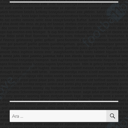
AR
Ara: