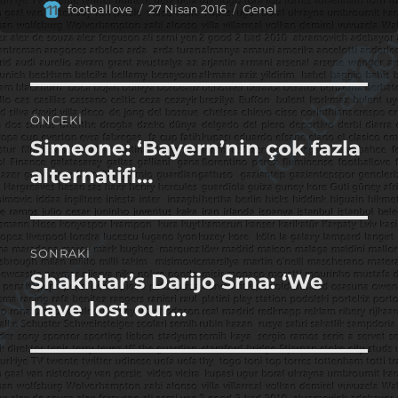
Yazar
Yayın
Kategoriler
footballove
27 Nisan 2016
Genel
tarihi
Yazı
ÖNCEKI
gezinmesi
Simeone: ‘Bayern’nin çok fazla
Önceki
yazı:
alternatifi…
SONRAKI
Shakhtar’s Darijo Srna: ‘We
Sonraki
yazı:
have lost our…