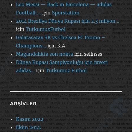
Leo Messi — Back in Barcelona — adidas
Football:…
için
Sporstation
2014 Brezilya Dünya Kupası için 2.3 milyon…
için
TutkumuzFutbol
Galatasaray SK vs Chelsea FC Promo –
Champions…
için
K.A
Magandalıkta son nokta
için
selinsss
Dünya Kupası Şampiyonluğu için favori
adidas…
için
Tutkumuz Futbol
ARŞIVLER
Kasım 2022
Ekim 2022