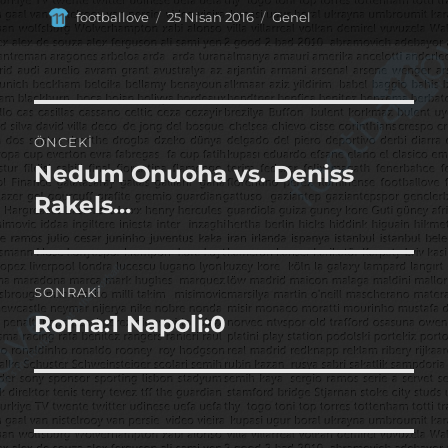
Yazar
Yayın
Kategoriler
footballove
25 Nisan 2016
Genel
tarihi
Yazı
ÖNCEKI
gezinmesi
Nedum Onuoha vs. Deniss
Önceki
yazı:
Rakels…
SONRAKI
Roma:1 Napoli:0
Sonraki
yazı: