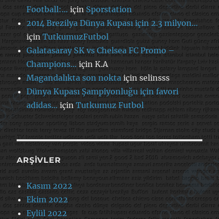
Football:…
için
Sporstation
2014 Brezilya Dünya Kupası için 2.3 milyon…
için
TutkumuzFutbol
Galatasaray SK vs Chelsea FC Promo –
Champions…
için
K.A
Magandalıkta son nokta
için
selinsss
Dünya Kupası Şampiyonluğu için favori
adidas…
için
Tutkumuz Futbol
ARŞIVLER
Kasım 2022
Ekim 2022
Eylül 2022