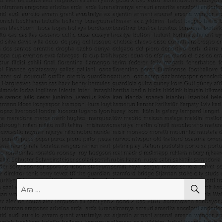
AR
Ara: