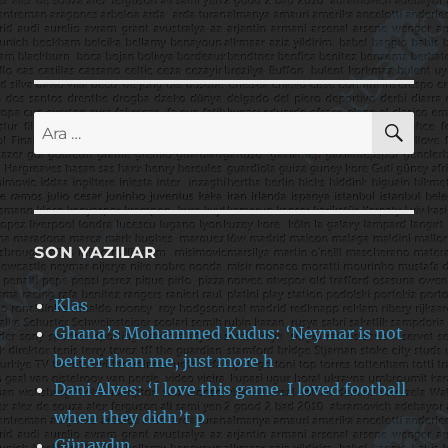
AR
Ara:
SON YAZILAR
Klas
Ghana’s Mohammed Kudus: ‘Neymar is not
better than me, just more h
Dani Alves: ‘I love this game. I loved football
when they didn’t p
Günaydın