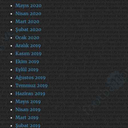
Mayıs 2020
Nisan 2020
Mart 2020
Şubat 2020
Ocak 2020
Aralık 2019
Kasım 2019
Ekim 2019
Eylül 2019
Ağustos 2019
Temmuz 2019
Haziran 2019
Mayıs 2019
Nisan 2019
Mart 2019
Şubat 2019