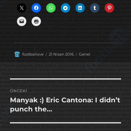
Yazar
Yayın
Kategoriler
footballove
21 Nisan 2016
Genel
tarihi
Yazı
ÖNCEKI
gezinmesi
Manyak :) Eric Cantona: I didn’t
Önceki
yazı:
punch the…