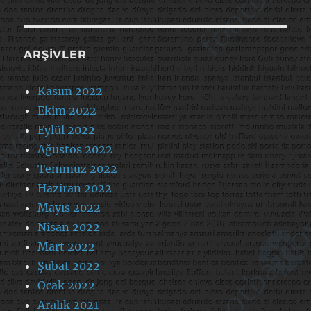
ARŞIVLER
Kasım 2022
Ekim 2022
Eylül 2022
Ağustos 2022
Temmuz 2022
Haziran 2022
Mayıs 2022
Nisan 2022
Mart 2022
Şubat 2022
Ocak 2022
Aralık 2021