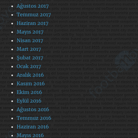
Ağustos 2017
Temmuz 2017
Haziran 2017
Mayıs 2017
Nisan 2017
Mart 2017
Şubat 2017
Ocak 2017
Aralık 2016
Kasım 2016
Ekim 2016
Eylül 2016
Ağustos 2016
Temmuz 2016
Haziran 2016
Mayıs 2016