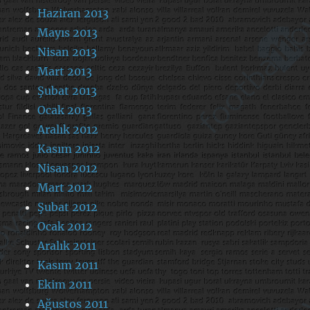
Haziran 2013
Mayıs 2013
Nisan 2013
Mart 2013
Şubat 2013
Ocak 2013
Aralık 2012
Kasım 2012
Nisan 2012
Mart 2012
Şubat 2012
Ocak 2012
Aralık 2011
Kasım 2011
Ekim 2011
Ağustos 2011