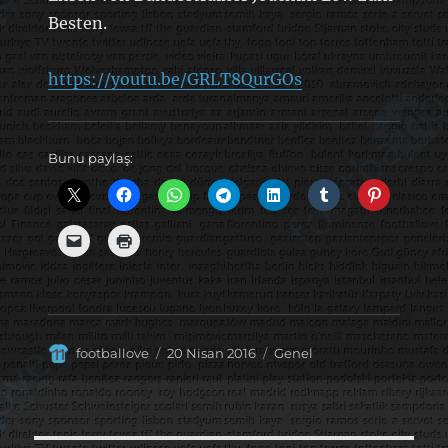
Besten.
https://youtu.be/GRLT8QurGOs
Bunu paylaş:
Yazar
Yayın
Kategoriler
footballove
20 Nisan 2016
Genel
tarihi