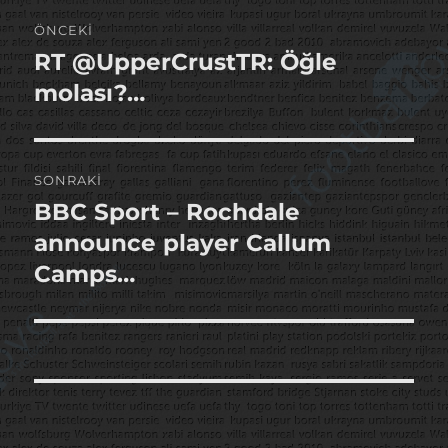
Yazı
ÖNCEKI
gezinmesi
RT @UpperCrustTR: Öğle
Önceki
yazı:
molası?…
SONRAKI
BBC Sport – Rochdale
Sonraki
yazı:
announce player Callum
Camps…