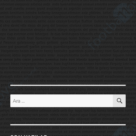
AR
Ara: