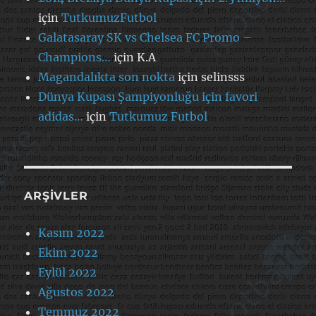
için
TutkumuzFutbol
Galatasaray SK vs Chelsea FC Promo –
Champions…
için
K.A
Magandalıkta son nokta
için
selinsss
Dünya Kupası Şampiyonluğu için favori
adidas…
için
Tutkumuz Futbol
ARŞIVLER
Kasım 2022
Ekim 2022
Eylül 2022
Ağustos 2022
Temmuz 2022