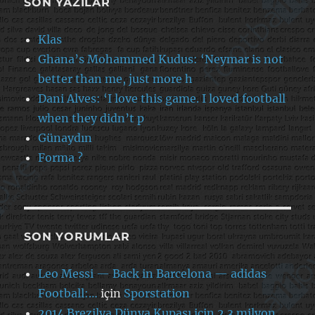
SON YAZILAR
Klas
Ghana’s Mohammed Kudus: ‘Neymar is not
better than me, just more h
Dani Alves: ‘I love this game. I loved football
when they didn’t p
Günaydın
Forma ?
SON YORUMLAR
Leo Messi — Back in Barcelona — adidas
Football:…
için
Sporstation
2014 Brezilya Dünya Kupası için 2.3 milyon…