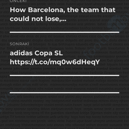
ÖNCEKI
gezinmesi
How Barcelona, the team that
Önceki
yazı:
could not lose,…
SONRAKI
adidas Copa SL
Sonraki
yazı:
https://t.co/mq0w6dHeqY