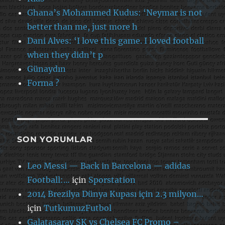
Ghana’s Mohammed Kudus: ‘Neymar is not
better than me, just more h
Dani Alves: ‘I love this game. I loved football
when they didn’t p
Günaydın
Forma ?
SON YORUMLAR
Leo Messi — Back in Barcelona — adidas
Football:…
için
Sporstation
2014 Brezilya Dünya Kupası için 2.3 milyon…
için
TutkumuzFutbol
Galatasaray SK vs Chelsea FC Promo –