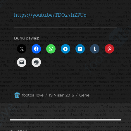
https://youtu.be/TDO27f1ZPUo
Bunu paylaş:
Yazar
Yayın
Kategoriler
footballove
19 Nisan 2016
Genel
tarihi
Yazı