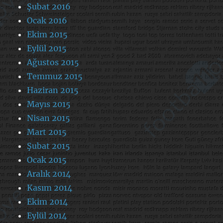
Şubat 2016
Ocak 2016
Ekim 2015
Eylül 2015
Ağustos 2015
Temmuz 2015
Haziran 2015
Mayıs 2015
Nisan 2015
Mart 2015
Şubat 2015
Ocak 2015
Aralık 2014
Kasım 2014
Ekim 2014
Eylül 2014