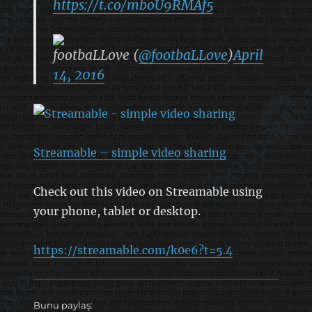
https://t.co/mboU9RMAf5
footbaLLove (
@footbaLLove
)
April
14, 2016
Streamable – simple video sharing
Check out this video on Streamable using
your phone, tablet or desktop.
https://streamable.com/k0e6?t=5.4
Bunu paylaş: