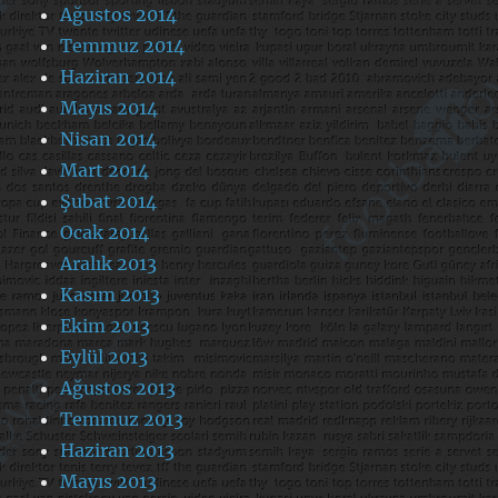
Ağustos 2014
Temmuz 2014
Haziran 2014
Mayıs 2014
Nisan 2014
Mart 2014
Şubat 2014
Ocak 2014
Aralık 2013
Kasım 2013
Ekim 2013
Eylül 2013
Ağustos 2013
Temmuz 2013
Haziran 2013
Mayıs 2013