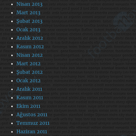
Nisan 2013
Mart 2013
Şubat 2013
Ocak 2013
Aralık 2012
Kasım 2012
Nisan 2012
Mart 2012
Şubat 2012
Ocak 2012
Aralık 2011
Kasım 2011
Ekim 2011
Ağustos 2011
Temmuz 2011
Haziran 2011