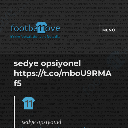
MENÜ
footbaLLove
sedye opsiyonel
https://t.co/mboU9RMA
f5
sedye opsiyonel