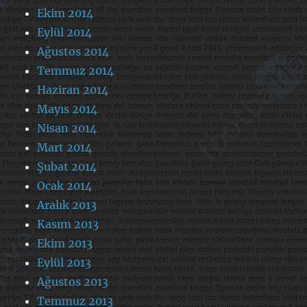
Ekim 2014
Eylül 2014
Ağustos 2014
Temmuz 2014
Haziran 2014
Mayıs 2014
Nisan 2014
Mart 2014
Şubat 2014
Ocak 2014
Aralık 2013
Kasım 2013
Ekim 2013
Eylül 2013
Ağustos 2013
Temmuz 2013