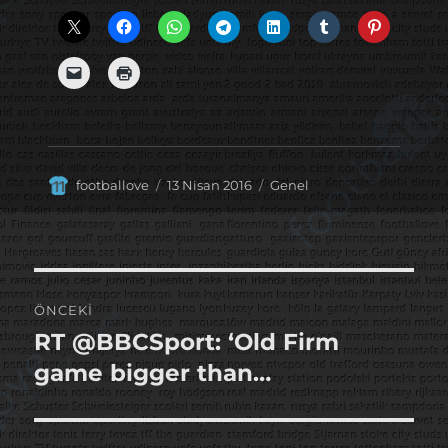
Yazar
Yayın
Kategoriler
footballove
13 Nisan 2016
Genel
tarihi
Yazı
ÖNCEKI
gezinmesi
RT @BBCSport: ‘Old Firm
Önceki
yazı:
game bigger than…