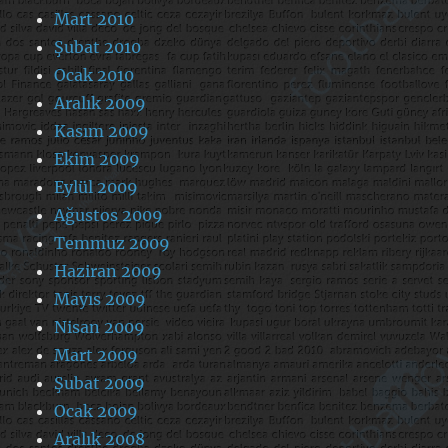
Mart 2010
Şubat 2010
Ocak 2010
Aralık 2009
Kasım 2009
Ekim 2009
Eylül 2009
Ağustos 2009
Temmuz 2009
Haziran 2009
Mayıs 2009
Nisan 2009
Mart 2009
Şubat 2009
Ocak 2009
Aralık 2008