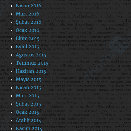
Nisan 2016
Mart 2016
Şubat 2016
Ocak 2016
Ekim 2015
Eylül 2015
Ağustos 2015
Temmuz 2015
Haziran 2015
Mayıs 2015
Nisan 2015
Mart 2015
Şubat 2015
Ocak 2015
Aralık 2014
Kasım 2014