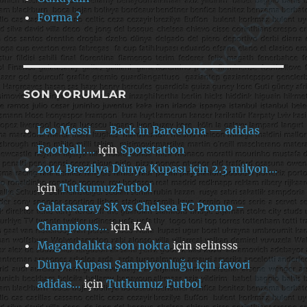
Forma ?
SON YORUMLAR
Leo Messi — Back in Barcelona — adidas
Football:…
için
Sporstation
2014 Brezilya Dünya Kupası için 2.3 milyon…
için
TutkumuzFutbol
Galatasaray SK vs Chelsea FC Promo –
Champions…
için
K.A
Magandalıkta son nokta
için
selinsss
Dünya Kupası Şampiyonluğu için favori
adidas…
için
Tutkumuz Futbol