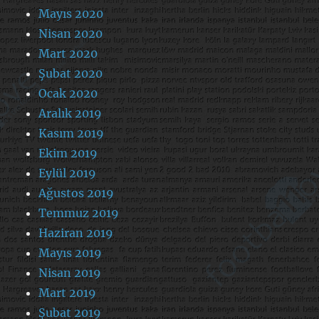
Mayıs 2020
Nisan 2020
Mart 2020
Şubat 2020
Ocak 2020
Aralık 2019
Kasım 2019
Ekim 2019
Eylül 2019
Ağustos 2019
Temmuz 2019
Haziran 2019
Mayıs 2019
Nisan 2019
Mart 2019
Şubat 2019