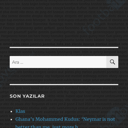
AR
Ara:
SON YAZILAR
Klas
Ghana’s Mohammed Kudus: ‘Neymar is not
better than me, just more h