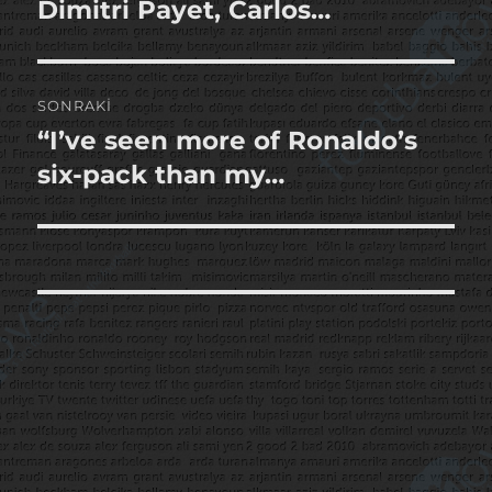
yazı:
Dimitri Payet, Carlos…
SONRAKI
“I’ve seen more of Ronaldo’s
Sonraki
yazı:
six-pack than my…