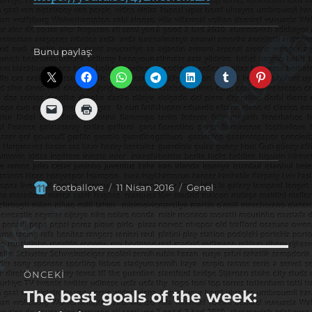
Bunu paylaş:
Yazar
Yayın
Kategoriler
footballove
11 Nisan 2016
Genel
tarihi
Yazı
ÖNCEKI
gezinmesi
The best goals of the week:
Önceki