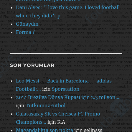
Dani Alves: ‘I love this game. I loved football
when they didn’t p
Günaydın
Forma ?
SON YORUMLAR
Leo Messi — Back in Barcelona — adidas
Football:…
için
Sporstation
2014 Brezilya Dünya Kupası için 2.3 milyon…
için
TutkumuzFutbol
Galatasaray SK vs Chelsea FC Promo –
Champions…
için
K.A
Magandalıkta son nokta
için
selinsss