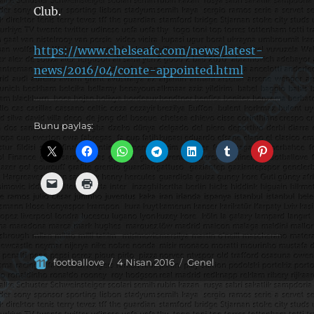
Club.
https://www.chelseafc.com/news/latest-
news/2016/04/conte-appointed.html
Bunu paylaş:
Yazar
Yayın
Kategoriler
footballove
4 Nisan 2016
Genel
tarihi