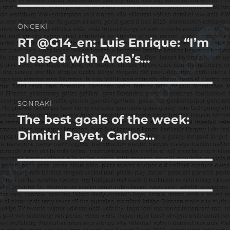
Yazı
ÖNCEKI
gezinmesi
RT @G14_en: Luis Enrique: “I’m
Önceki
yazı:
pleased with Arda’s…
SONRAKI
The best goals of the week:
Sonraki
yazı:
Dimitri Payet, Carlos…