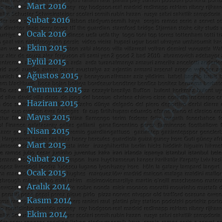
Mart 2016
Şubat 2016
Ocak 2016
Ekim 2015
Eylül 2015
Ağustos 2015
Temmuz 2015
Haziran 2015
Mayıs 2015
Nisan 2015
Mart 2015
Şubat 2015
Ocak 2015
Aralık 2014
Kasım 2014
Ekim 2014