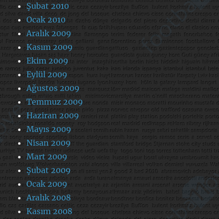
Şubat 2010
Ocak 2010
Aralık 2009
Kasım 2009
Ekim 2009
Eylül 2009
Ağustos 2009
Temmuz 2009
Haziran 2009
Mayıs 2009
Nisan 2009
Mart 2009
Şubat 2009
Ocak 2009
Aralık 2008
Kasım 2008