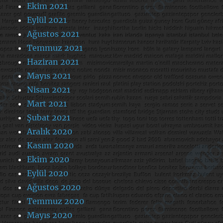
Ekim 2021
Eylül 2021
Ağustos 2021
Temmuz 2021
Haziran 2021
Mayıs 2021
Nisan 2021
Mart 2021
Şubat 2021
Aralık 2020
Kasım 2020
Ekim 2020
Eylül 2020
Ağustos 2020
Temmuz 2020
Mayıs 2020