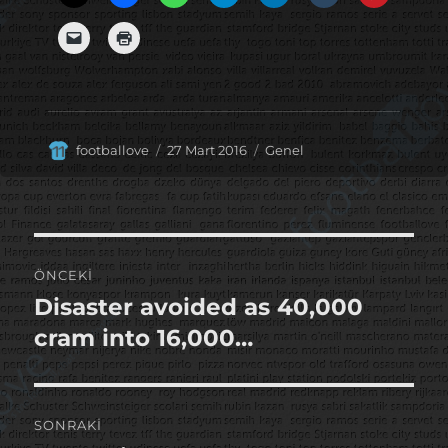
Yazar
Yayın
Kategoriler
footballove
27 Mart 2016
Genel
tarihi
Yazı
ÖNCEKI
gezinmesi
Disaster avoided as 40,000
Önceki
yazı:
cram into 16,000…
SONRAKI