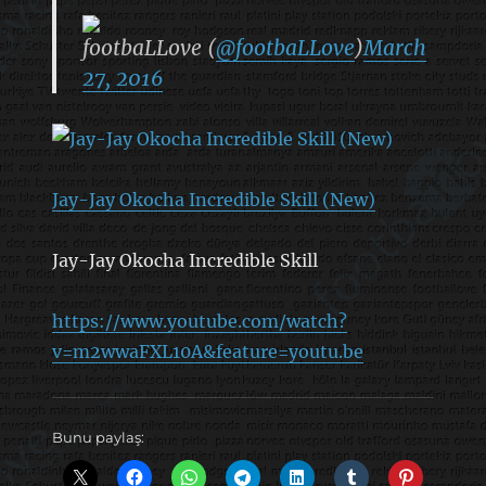
footbaLLove (
@footbaLLove
)
March
27, 2016
Jay-Jay Okocha Incredible Skill (New)
Jay-Jay Okocha Incredible Skill
https://www.youtube.com/watch?
v=m2wwaFXL10A&feature=youtu.be
Bunu paylaş: