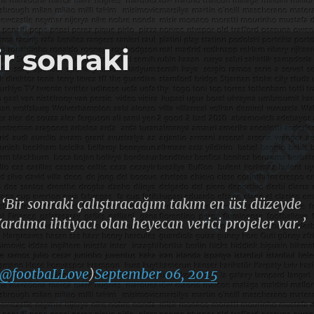
r sonraki
 ‘Bir sonraki çalıştıracağım takım en üst düzeyde
ardıma ihtiyacı olan heyecan verici projeler var.’
@footbaLLove
)
September 06, 2015