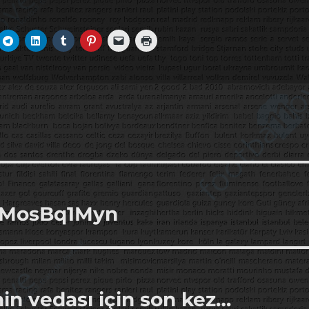
/OMosBq1Myn
in vedası için son kez…