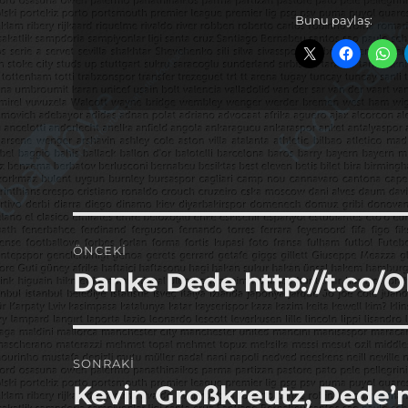
Bunu paylaş:
Yazı
ÖNCEKI
gezinmesi
Danke Dede http://t.co
Önceki
yazı:
SONRAKI
Kevin Großkreutz, Dede’n
Sonraki