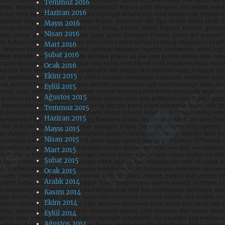
Temmuz 2016
Haziran 2016
Mayıs 2016
Nisan 2016
Mart 2016
Şubat 2016
Ocak 2016
Ekim 2015
Eylül 2015
Ağustos 2015
Temmuz 2015
Haziran 2015
Mayıs 2015
Nisan 2015
Mart 2015
Şubat 2015
Ocak 2015
Aralık 2014
Kasım 2014
Ekim 2014
Eylül 2014
Ağustos 2014