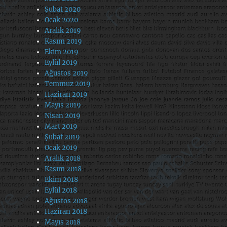
Şubat 2020
Ocak 2020
Aralık 2019
Kasım 2019
Ekim 2019
Eylül 2019
Ağustos 2019
Temmuz 2019
Haziran 2019
Mayıs 2019
Nisan 2019
Mart 2019
Şubat 2019
Ocak 2019
Aralık 2018
Kasım 2018
Ekim 2018
Eylül 2018
Ağustos 2018
Haziran 2018
Mayıs 2018