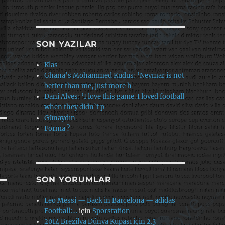
SON YAZILAR
Klas
Ghana’s Mohammed Kudus: ‘Neymar is not
better than me, just more h
Dani Alves: ‘I love this game. I loved football
when they didn’t p
Günaydın
Forma ?
SON YORUMLAR
Leo Messi — Back in Barcelona — adidas
Football:…
için
Sporstation
2014 Brezilya Dünya Kupası için 2.3