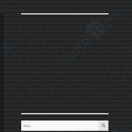
ARA
Ara: