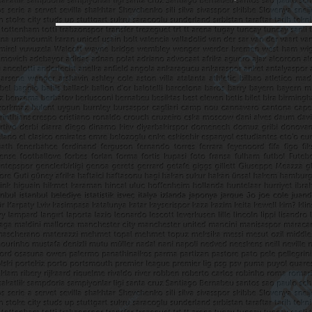
yazı: