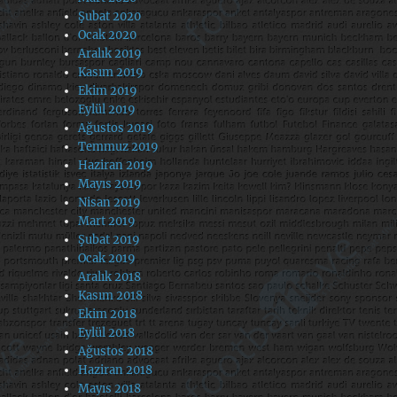
Şubat 2020
Ocak 2020
Aralık 2019
Kasım 2019
Ekim 2019
Eylül 2019
Ağustos 2019
Temmuz 2019
Haziran 2019
Mayıs 2019
Nisan 2019
Mart 2019
Şubat 2019
Ocak 2019
Aralık 2018
Kasım 2018
Ekim 2018
Eylül 2018
Ağustos 2018
Haziran 2018
Mayıs 2018