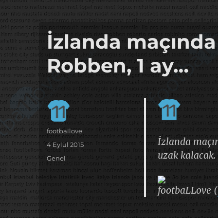
it's the football, that's the football…
footbaLLove
İzlanda maçında
Robben, 1 ay…
Yazar
footballove
İzlanda maçın
Yayın
4 Eylül 2015
uzak kalacak.
tarihi
Kategoriler
Genel
footbaLLove (