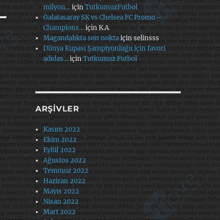
milyon…
için
TutkumuzFutbol
Galatasaray SK vs Chelsea FC Promo –
Champions…
için
K.A
Magandalıkta son nokta
için
selinsss
Dünya Kupası Şampiyonluğu için favori
adidas…
için
Tutkumuz Futbol
ARŞIVLER
Kasım 2022
Ekim 2022
Eylül 2022
Ağustos 2022
Temmuz 2022
Haziran 2022
Mayıs 2022
Nisan 2022
Mart 2022