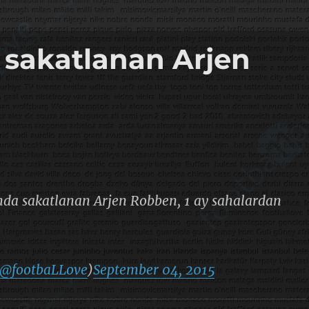
 sakatlanan Arjen
da sakatlanan Arjen Robben, 1 ay sahalardan
@footbaLLove
)
September 04, 2015