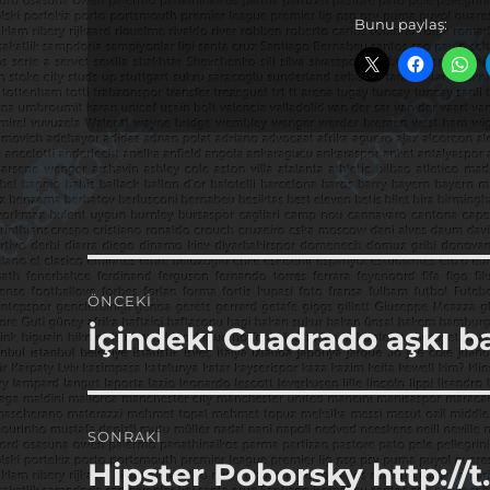
Bunu paylaş:
Yazı
ÖNCEKI
gezinmesi
İçindeki Cuadrado aşkı
Önceki
yazı:
SONRAKI
Hipster Poborsky http://
Sonraki