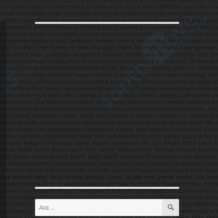
ARA
Ara: