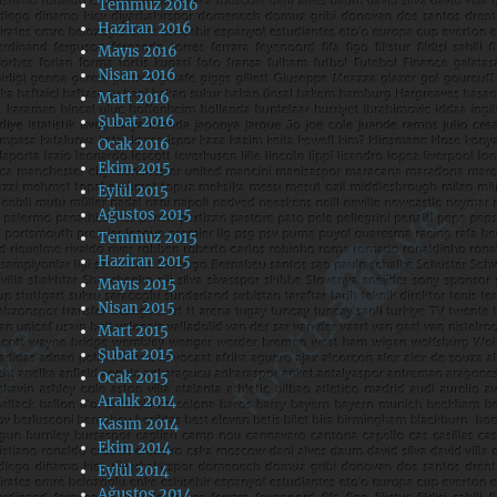
Temmuz 2016
Haziran 2016
Mayıs 2016
Nisan 2016
Mart 2016
Şubat 2016
Ocak 2016
Ekim 2015
Eylül 2015
Ağustos 2015
Temmuz 2015
Haziran 2015
Mayıs 2015
Nisan 2015
Mart 2015
Şubat 2015
Ocak 2015
Aralık 2014
Kasım 2014
Ekim 2014
Eylül 2014
Ağustos 2014