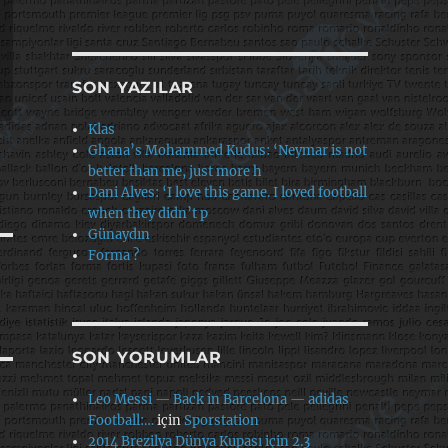
SON YAZILAR
Klas
Ghana’s Mohammed Kudus: ‘Neymar is not
better than me, just more h
Dani Alves: ‘I love this game. I loved football
when they didn’t p
Günaydın
Forma ?
SON YORUMLAR
Leo Messi — Back in Barcelona — adidas
Football:…
için
Sporstation
2014 Brezilya Dünya Kupası için 2.3