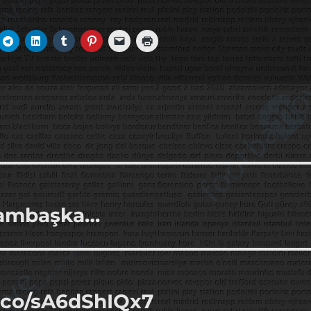
 bambaşka…
t.co/sA6dShIQx7