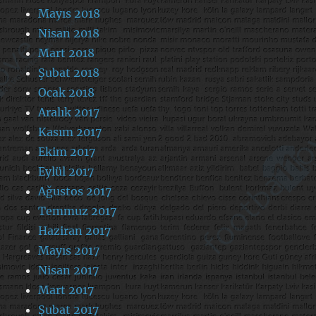
Mayıs 2018
Nisan 2018
Mart 2018
Şubat 2018
Ocak 2018
Aralık 2017
Kasım 2017
Ekim 2017
Eylül 2017
Ağustos 2017
Temmuz 2017
Haziran 2017
Mayıs 2017
Nisan 2017
Mart 2017
Şubat 2017