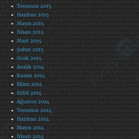
Temmuz 2015
Haziran 2015
Mayıs 2015
Nisan 2015
Mart 2015
Şubat 2015
Ocak 2015
Aralık 2014
Kasım 2014
Ekim 2014
Eylül 2014
Ağustos 2014
Temmuz 2014
Haziran 2014
Mayıs 2014
Nisan 2014