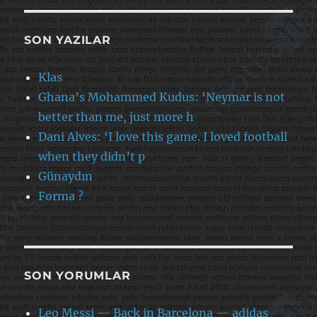
SON YAZILAR
Klas
Ghana’s Mohammed Kudus: ‘Neymar is not
better than me, just more h
Dani Alves: ‘I love this game. I loved football
when they didn’t p
Günaydın
Forma ?
SON YORUMLAR
Leo Messi — Back in Barcelona — adidas