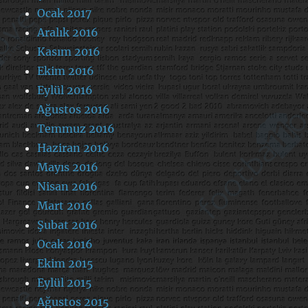
Ocak 2017
Aralık 2016
Kasım 2016
Ekim 2016
Eylül 2016
Ağustos 2016
Temmuz 2016
Haziran 2016
Mayıs 2016
Nisan 2016
Mart 2016
Şubat 2016
Ocak 2016
Ekim 2015
Eylül 2015
Ağustos 2015