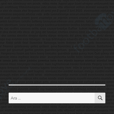
AR
Ara: