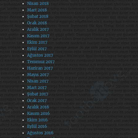
Nisan 2018
Mart 2018
Şubat 2018
Ocak 2018
Aralık 2017
Kasım 2017
Ekim 2017
Eylül 2017
Ağustos 2017
Temmuz 2017
Haziran 2017
Mayıs 2017
Nisan 2017
Mart 2017
Şubat 2017
Ocak 2017
Aralık 2016
Kasım 2016
Ekim 2016
Eylül 2016
Ağustos 2016