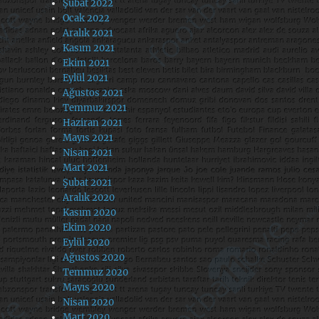
Şubat 2022
Ocak 2022
Aralık 2021
Kasım 2021
Ekim 2021
Eylül 2021
Ağustos 2021
Temmuz 2021
Haziran 2021
Mayıs 2021
Nisan 2021
Mart 2021
Şubat 2021
Aralık 2020
Kasım 2020
Ekim 2020
Eylül 2020
Ağustos 2020
Temmuz 2020
Mayıs 2020
Nisan 2020
Mart 2020