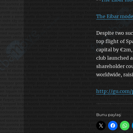
The Eibar model
Despite two suc
top flight of S
capital by €2m,
club launched a
shareholder cou
worldwide, raisi
http://gu.com/
Bunu paylaş: