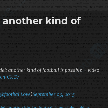
 another kind of
l: another kind of football is possible – video
JDen9KcTe
@footbaLLove
)
September 03, 2015