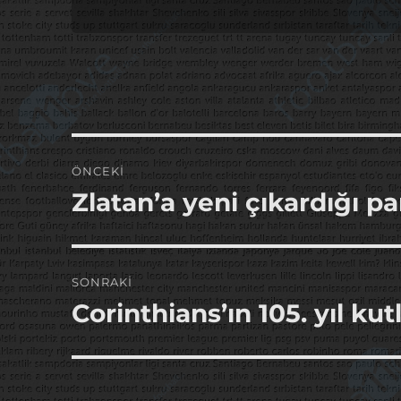
Yazı
ÖNCEKI
gezinmesi
Zlatan’a yeni çıkardığı p
Önceki
yazı:
SONRAKI
Corinthians’ın 105. yıl k
Sonraki
yazı: