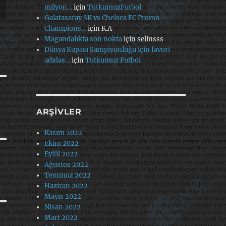
milyon…
için
TutkumuzFutbol
Galatasaray SK vs Chelsea FC Promo –
Champions…
için
K.A
Magandalıkta son nokta
için
selinsss
Dünya Kupası Şampiyonluğu için favori
adidas…
için
Tutkumuz Futbol
ARŞIVLER
Kasım 2022
Ekim 2022
Eylül 2022
Ağustos 2022
Temmuz 2022
Haziran 2022
Mayıs 2022
Nisan 2022
Mart 2022