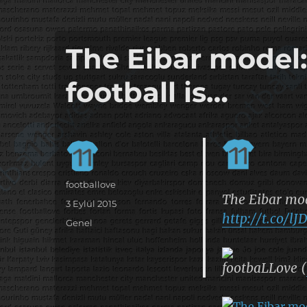
it's the football, that's the football…
footbaLLove
The Eibar model:
football is…
Yazar
footballove
The Eibar mode
Yayın
3 Eylül 2015
http://t.co/l
tarihi
Kategoriler
Genel
footbaLLove (