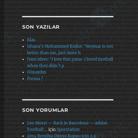
SON YAZILAR
Klas
Ghana’s Mohammed Kudus: ‘Neymar is not
better than me, just more h
Dani Alves: ‘I love this game. I loved football
when they didn’t p
Günaydın
Forma ?
SON YORUMLAR
Leo Messi — Back in Barcelona — adidas
Football:…
için
Sporstation
2014 Brezilya Dünya Kupası için 2.3