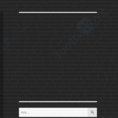
ARA
Ara: