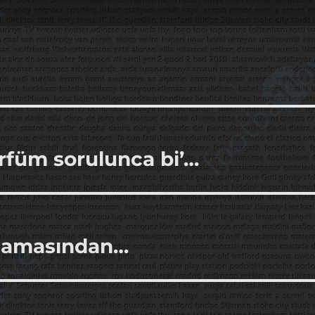
arfüm sorulunca bi’…
utlamasından…