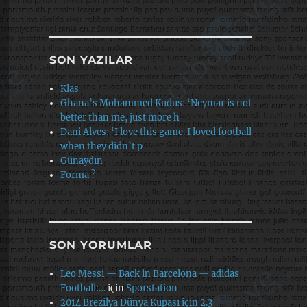
SON YAZILAR
Klas
Ghana’s Mohammed Kudus: ‘Neymar is not
better than me, just more h
Dani Alves: ‘I love this game. I loved football
when they didn’t p
Günaydın
Forma ?
SON YORUMLAR
Leo Messi — Back in Barcelona — adidas
Football:…
için
Sporstation
2014 Brezilya Dünya Kupası için 2.3