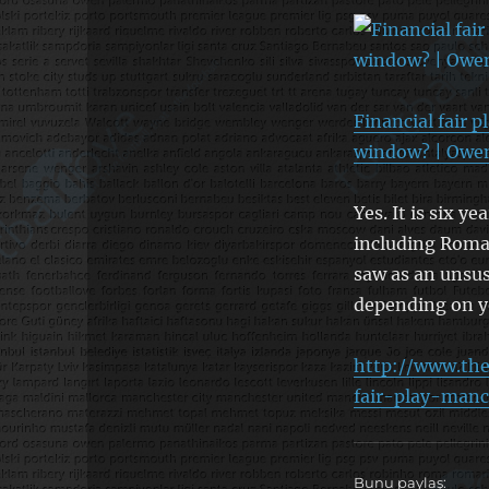
Financial fair 
window? | Owe
Yes. It is six y
including Roma
saw as an unsus
depending on yo
http://www.the
fair-play-manc
Bunu paylaş: