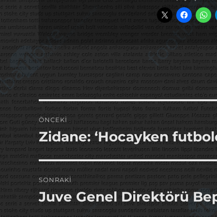
Yazı
ÖNCEKI
gezinmesi
Zidane: ‘Hocayken futb
Önceki
yazı:
SONRAKI
Juve Genel Direktörü Be
Sonraki
yazı: