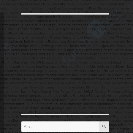
ARA
Ara: