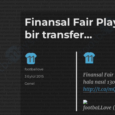
it's the football, that's the football…
footbaLLove
Finansal Fair Pl
bir transfer…
Yazar
footballove
Finansal Fair
Yayın
3 Eylül 2015
hala nasıl 13
tarihi
Kategoriler
Genel
http://t.co/m
footbaLLove (