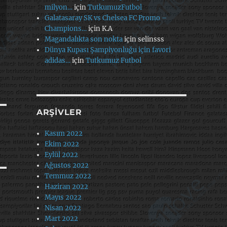
milyon…
için
TutkumuzFutbol
Galatasaray SK vs Chelsea FC Promo –
Champions…
için
K.A
Magandalıkta son nokta
için
selinsss
Dünya Kupası Şampiyonluğu için favori
adidas…
için
Tutkumuz Futbol
ARŞIVLER
Kasım 2022
Ekim 2022
Eylül 2022
Ağustos 2022
Temmuz 2022
Haziran 2022
Mayıs 2022
Nisan 2022
Mart 2022