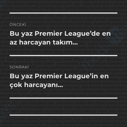
Yazı
ÖNCEKI
gezinmesi
Bu yaz Premier League’de en
Önceki
yazı:
az harcayan takım…
SONRAKI
Bu yaz Premier League’in en
Sonraki
yazı:
çok harcayanı…