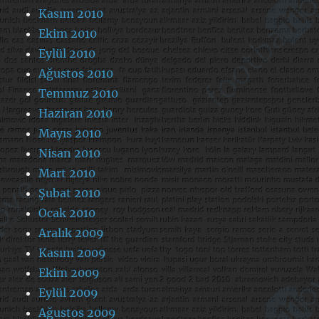
Kasım 2010
Ekim 2010
Eylül 2010
Ağustos 2010
Temmuz 2010
Haziran 2010
Mayıs 2010
Nisan 2010
Mart 2010
Şubat 2010
Ocak 2010
Aralık 2009
Kasım 2009
Ekim 2009
Eylül 2009
Ağustos 2009