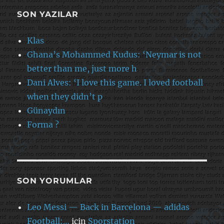
SON YAZILAR
Klas
Ghana’s Mohammed Kudus: ‘Neymar is not
better than me, just more h
Dani Alves: ‘I love this game. I loved football
when they didn’t p
Günaydın
Forma ?
SON YORUMLAR
Leo Messi — Back in Barcelona — adidas
Football:…
için
Sporstation