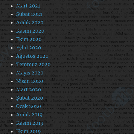
Mart 2021
Şubat 2021
Aralık 2020
Kasım 2020
Ekim 2020
Eylül 2020
Ağustos 2020
Temmuz 2020
Mayıs 2020
Nisan 2020
Mart 2020
Şubat 2020
Ocak 2020
Aralık 2019
Kasım 2019
Ekim 2019