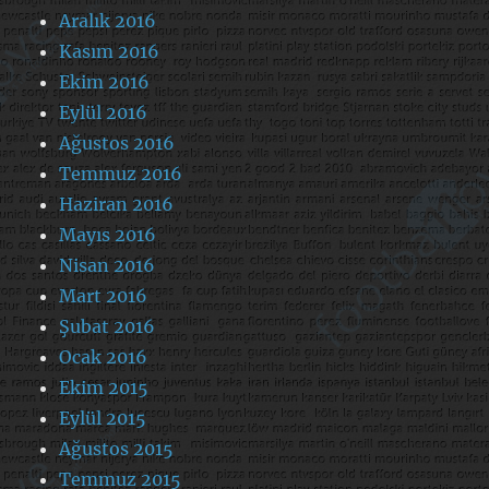
Aralık 2016
Kasım 2016
Ekim 2016
Eylül 2016
Ağustos 2016
Temmuz 2016
Haziran 2016
Mayıs 2016
Nisan 2016
Mart 2016
Şubat 2016
Ocak 2016
Ekim 2015
Eylül 2015
Ağustos 2015
Temmuz 2015