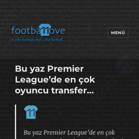
MENÜ
footbaLLove
Bu yaz Premier
League’de en çok
oyuncu transfer…
Bu yaz Premier League’de en çok