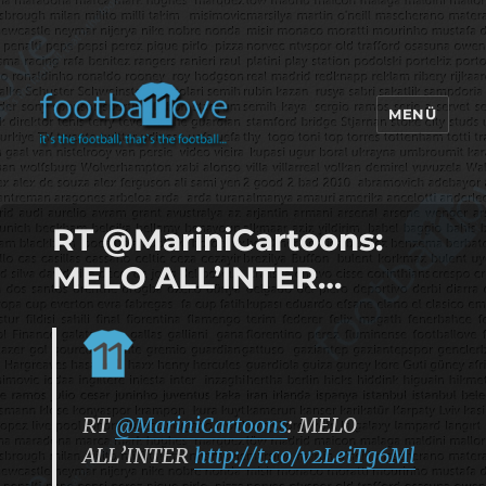
MENÜ
footbaLLove
RT @MariniCartoons:
MELO ALL’INTER…
RT
@MariniCartoons
: MELO
ALL’INTER
http://t.co/v2LeiTg6Ml