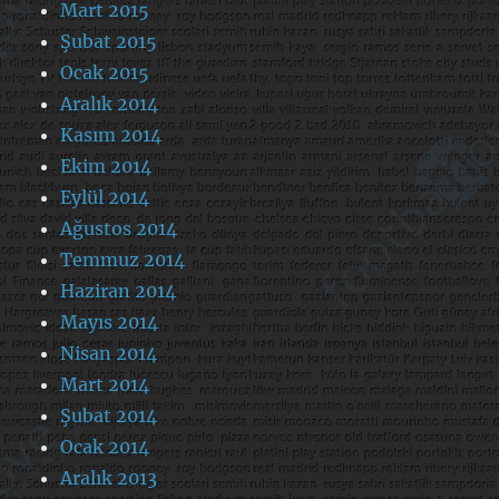
Mart 2015
Şubat 2015
Ocak 2015
Aralık 2014
Kasım 2014
Ekim 2014
Eylül 2014
Ağustos 2014
Temmuz 2014
Haziran 2014
Mayıs 2014
Nisan 2014
Mart 2014
Şubat 2014
Ocak 2014
Aralık 2013