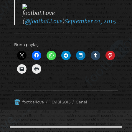
footbaLLove
(
@footbaLLove
)
September 01, 2015
Bunu paylaş:
Yazar
Yayın
Kategoriler
footballove
1 Eylül 2015
Genel
tarihi