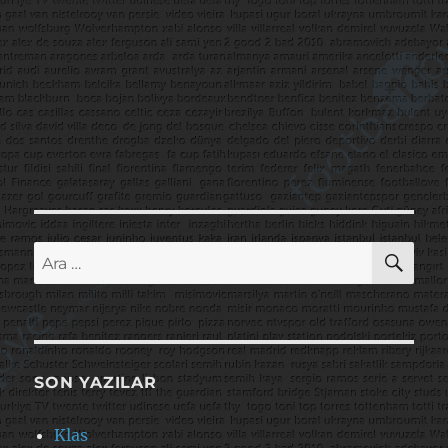
AR
Ara:
SON YAZILAR
Klas