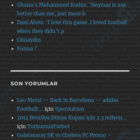
Ghana’s Mohammed Kudus: ‘Neymar is not
better than me, just more h
Dani Alves: ‘I love this game. I loved football
when they didn’t p
Günaydın
Forma ?
SON YORUMLAR
Leo Messi — Back in Barcelona — adidas
Football:…
için
Sporstation
2014 Brezilya Dünya Kupası için 2.3 milyon…
için
TutkumuzFutbol
Galatasaray SK vs Chelsea FC Promo –