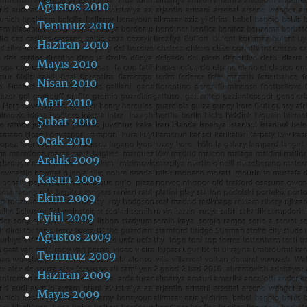
Ağustos 2010
Temmuz 2010
Haziran 2010
Mayıs 2010
Nisan 2010
Mart 2010
Şubat 2010
Ocak 2010
Aralık 2009
Kasım 2009
Ekim 2009
Eylül 2009
Ağustos 2009
Temmuz 2009
Haziran 2009
Mayıs 2009