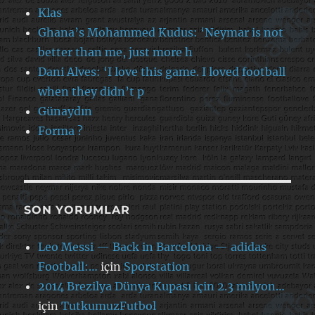
Klas
Ghana’s Mohammed Kudus: ‘Neymar is not
better than me, just more h
Dani Alves: ‘I love this game. I loved football
when they didn’t p
Günaydın
Forma ?
SON YORUMLAR
Leo Messi — Back in Barcelona — adidas
Football:…
için
Sporstation
2014 Brezilya Dünya Kupası için 2.3 milyon…
için
TutkumuzFutbol