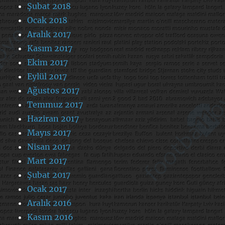
Şubat 2018
Ocak 2018
Aralık 2017
Kasım 2017
Ekim 2017
Eylül 2017
Ağustos 2017
Temmuz 2017
Haziran 2017
Mayıs 2017
Nisan 2017
Mart 2017
Şubat 2017
Ocak 2017
Aralık 2016
Kasım 2016