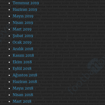
Temmuz 2019
Haziran 2019
Mayıs 2019
Nisan 2019
Mart 2019
Şubat 2019
Ocak 2019
Aralık 2018
Kasım 2018
Ekim 2018
Eylül 2018
Ağustos 2018
Haziran 2018
Mayıs 2018
Nisan 2018
Mart 2018