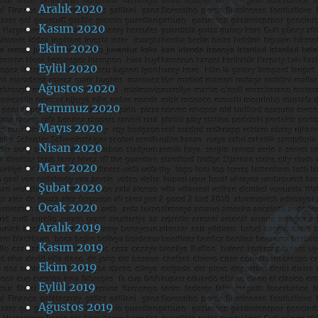
Aralık 2020
Kasım 2020
Ekim 2020
Eylül 2020
Ağustos 2020
Temmuz 2020
Mayıs 2020
Nisan 2020
Mart 2020
Şubat 2020
Ocak 2020
Aralık 2019
Kasım 2019
Ekim 2019
Eylül 2019
Ağustos 2019