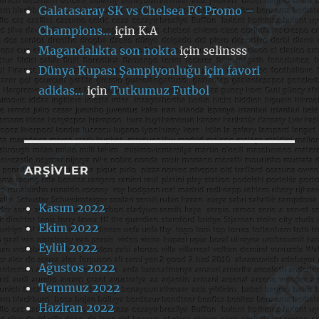
Galatasaray SK vs Chelsea FC Promo –
Champions…
için
K.A
Magandalıkta son nokta
için
selinsss
Dünya Kupası Şampiyonluğu için favori
adidas…
için
Tutkumuz Futbol
ARŞIVLER
Kasım 2022
Ekim 2022
Eylül 2022
Ağustos 2022
Temmuz 2022
Haziran 2022