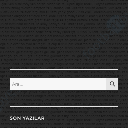
AR
Ara:
SON YAZILAR