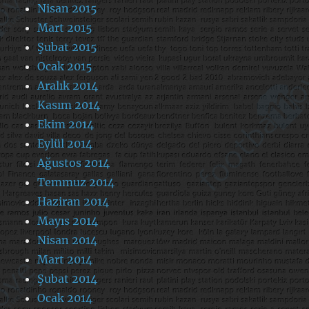
Nisan 2015
Mart 2015
Şubat 2015
Ocak 2015
Aralık 2014
Kasım 2014
Ekim 2014
Eylül 2014
Ağustos 2014
Temmuz 2014
Haziran 2014
Mayıs 2014
Nisan 2014
Mart 2014
Şubat 2014
Ocak 2014