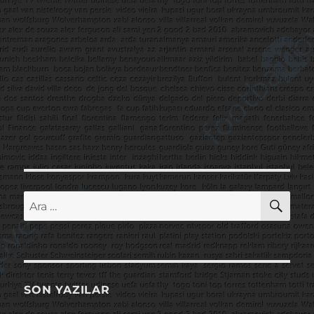
AR
Ara:
SON YAZILAR