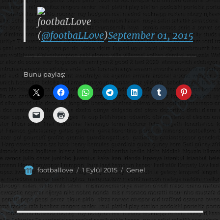
footbaLLove
(
@footbaLLove
)
September 01, 2015
Bunu paylaş:
Yazar
Yayın
Kategoriler
footballove
1 Eylül 2015
Genel
tarihi