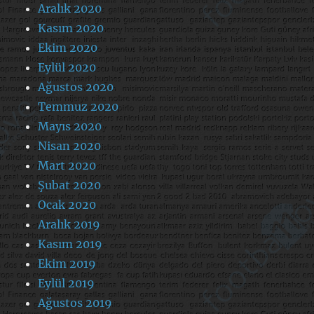
Aralık 2020
Kasım 2020
Ekim 2020
Eylül 2020
Ağustos 2020
Temmuz 2020
Mayıs 2020
Nisan 2020
Mart 2020
Şubat 2020
Ocak 2020
Aralık 2019
Kasım 2019
Ekim 2019
Eylül 2019
Ağustos 2019