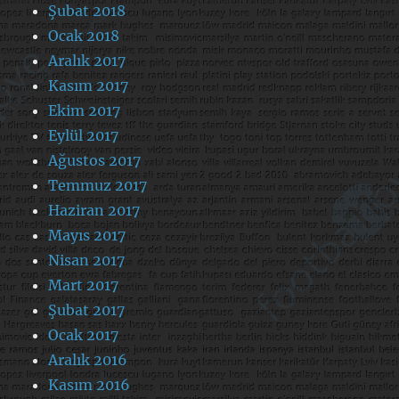
Şubat 2018
Ocak 2018
Aralık 2017
Kasım 2017
Ekim 2017
Eylül 2017
Ağustos 2017
Temmuz 2017
Haziran 2017
Mayıs 2017
Nisan 2017
Mart 2017
Şubat 2017
Ocak 2017
Aralık 2016
Kasım 2016