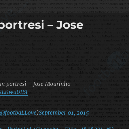
ortresi – Jose
n portresi – Jose Mourinho
/LKLKwuUIBI
@footbaLLove
)
September 01, 2015