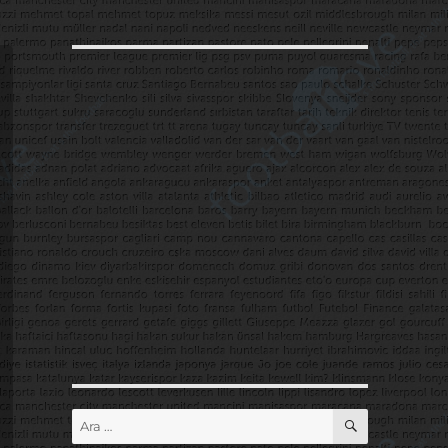
ARA
Ara: