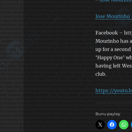
Jose Mourinho 
Facebook – ht
Mourinho has a
up for a second
‘Happy One’ wh
having left Wes
club.
https://youtu
Bunu paylaş: