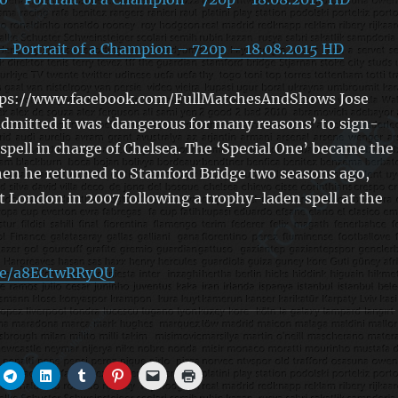
– Portrait of a Champion – 720p – 18.08.2015 HD
tps://www.facebook.com/FullMatchesAndShows Jose
dmitted it was ‘dangerous for many reasons’ to sign-
 spell in charge of Chelsea. The ‘Special One’ became the
en he returned to Stamford Bridge two seasons ago,
t London in 2007 following a trophy-laden spell at the
.be/a8ECtwRRyQU