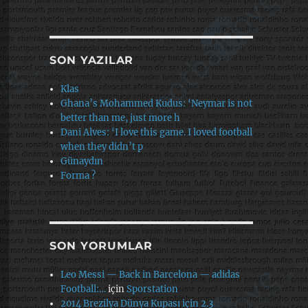
SON YAZILAR
Klas
Ghana’s Mohammed Kudus: ‘Neymar is not
better than me, just more h
Dani Alves: ‘I love this game. I loved football
when they didn’t p
Günaydın
Forma ?
SON YORUMLAR
Leo Messi — Back in Barcelona — adidas
Football:…
için
Sporstation
2014 Brezilya Dünya Kupası için 2.3