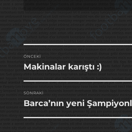
Yazı
ÖNCEKI
gezinmesi
Makinalar karıştı :)
Önceki
yazı:
SONRAKI
Barca’nın yeni Şampiyonl
Sonraki
yazı: