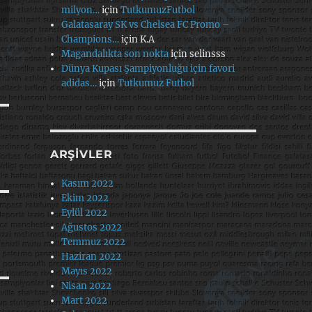
milyon…
için
TutkumuzFutbol
Galatasaray SK vs Chelsea FC Promo –
Champions…
için
K.A
Magandalıkta son nokta
için
selinsss
Dünya Kupası Şampiyonluğu için favori
adidas…
için
Tutkumuz Futbol
ARŞIVLER
Kasım 2022
Ekim 2022
Eylül 2022
Ağustos 2022
Temmuz 2022
Haziran 2022
Mayıs 2022
Nisan 2022
Mart 2022