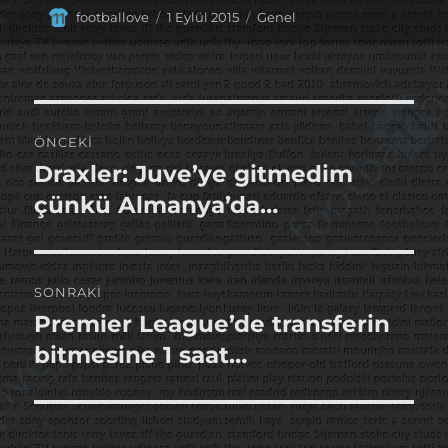
Yazar
Yayın
Kategoriler
footballove
1 Eylül 2015
Genel
tarihi
Yazı
ÖNCEKI
gezinmesi
Draxler: Juve’ye gitmedim
Önceki
yazı:
çünkü Almanya’da…
SONRAKI
Premier League’de transferin
Sonraki
yazı:
bitmesine 1 saat…