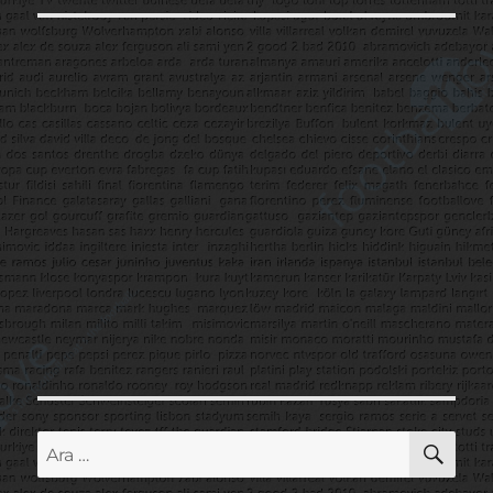
AR
Ara: