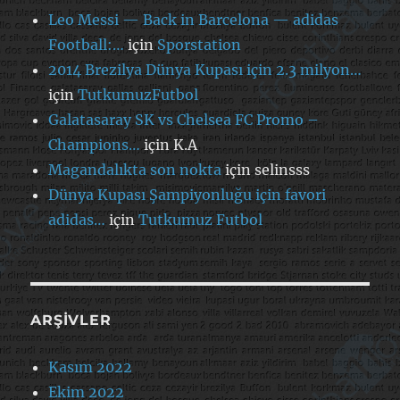
Leo Messi — Back in Barcelona — adidas
Football:…
için
Sporstation
2014 Brezilya Dünya Kupası için 2.3 milyon…
için
TutkumuzFutbol
Galatasaray SK vs Chelsea FC Promo –
Champions…
için
K.A
Magandalıkta son nokta
için
selinsss
Dünya Kupası Şampiyonluğu için favori
adidas…
için
Tutkumuz Futbol
ARŞIVLER
Kasım 2022
Ekim 2022