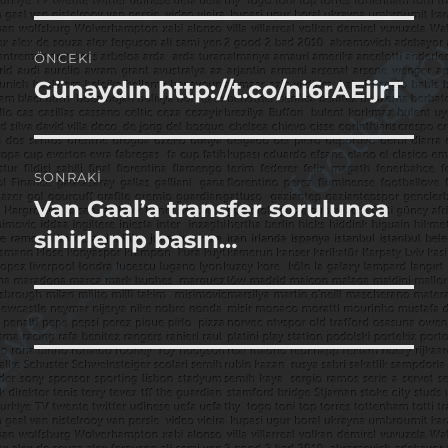
Yazı
ÖNCEKI
gezinmesi
Günaydın http://t.co/ni6rAEijrT
Önceki
yazı:
SONRAKI
Van Gaal’a transfer sorulunca
Sonraki
yazı:
sinirlenip basın…