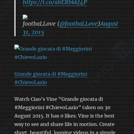
https://t.co/abERbkkJ4P
footbaLLove (
@footbaLLove
)
August
31, 2015
Grande giocata di #Meggiorini
#ChievoLazio
Watch Ciao’s Vine “Grande giocata di
#Meggiorini #ChievoLazio” taken on 30
August 2015. It has 0 likes. Vine is the best
way to see and share life in motion. Create
short, beautiful, looping videos in a simple