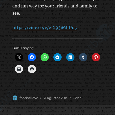
and fun way for your friends and family to
see.
https://vine.co/v/eIX93iMhUu5
Bunu paylaş:
Yazar
Yayın
Kategoriler
footballove
31 Ağustos 2015
Genel
tarihi