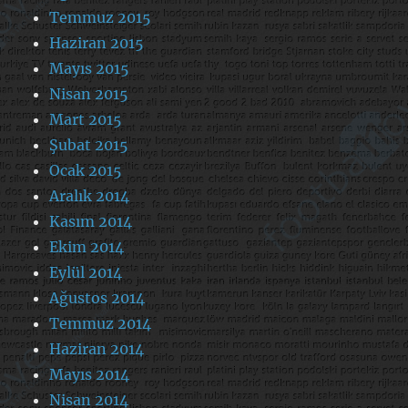
Temmuz 2015
Haziran 2015
Mayıs 2015
Nisan 2015
Mart 2015
Şubat 2015
Ocak 2015
Aralık 2014
Kasım 2014
Ekim 2014
Eylül 2014
Ağustos 2014
Temmuz 2014
Haziran 2014
Mayıs 2014
Nisan 2014