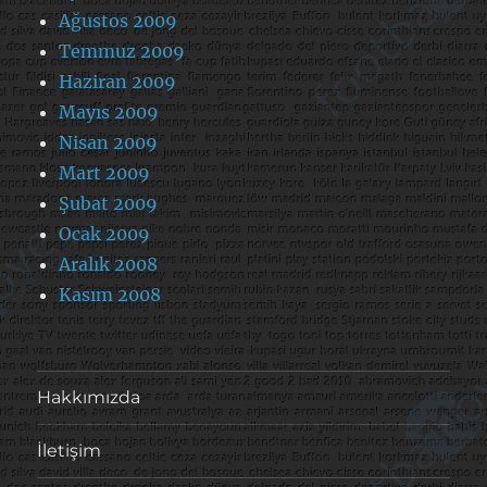
Ağustos 2009
Temmuz 2009
Haziran 2009
Mayıs 2009
Nisan 2009
Mart 2009
Şubat 2009
Ocak 2009
Aralık 2008
Kasım 2008
Hakkımızda
İletişim