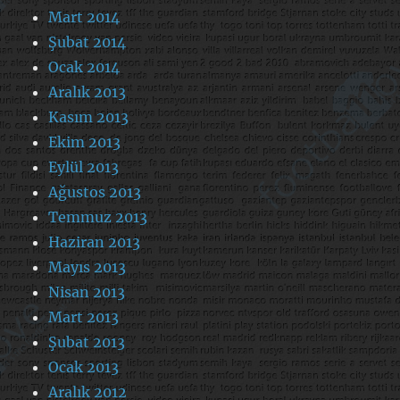
Mart 2014
Şubat 2014
Ocak 2014
Aralık 2013
Kasım 2013
Ekim 2013
Eylül 2013
Ağustos 2013
Temmuz 2013
Haziran 2013
Mayıs 2013
Nisan 2013
Mart 2013
Şubat 2013
Ocak 2013
Aralık 2012