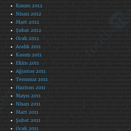
Kasım 2012
Nisan 2012
Mart 2012
Şubat 2012
Ocak 2012
Aralık 2011
Kasım 2011
Ekim 2011
Ağustos 2011
Temmuz 2011
Haziran 2011
Mayıs 2011
Nisan 2011
Mart 2011
Şubat 2011
Ocak 2011