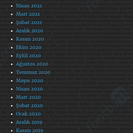
Nisan 2021
Mart 2021
Şubat 2021
Aralık 2020
Kasım 2020
Ekim 2020
Eylül 2020
Ağustos 2020
Temmuz 2020
Mayıs 2020
Nisan 2020
Mart 2020
Şubat 2020
Ocak 2020
Aralık 2019
Kasım 2019