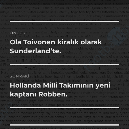
tarihi
Yazı
ÖNCEKI
gezinmesi
Ola Toivonen kiralık olarak
Önceki
yazı:
Sunderland’te.
SONRAKI
Hollanda Milli Takımının yeni
Sonraki
yazı:
kaptanı Robben.