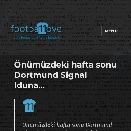
MENÜ
footbaLLove
Önümüzdeki hafta sonu
Dortmund Signal
Iduna…
Önümüzdeki hafta sonu Dortmund