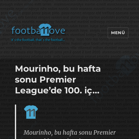
MENÜ
footbaLLove
Mourinho, bu hafta
sonu Premier
League’de 100. iç…
Mourinho, bu hafta sonu Premier