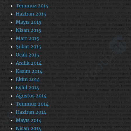
Temmuz 2015
Haziran 2015
Mayıs 2015
Nisan 2015
Mart 2015
Şubat 2015
Ocak 2015
Aralık 2014
Kasım 2014
Ekim 2014
Eylül 2014
Ağustos 2014
Temmuz 2014
Haziran 2014
Mayıs 2014
Nisan 2014