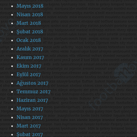
Mayıs 2018
Nisan 2018
Mart 2018
Şubat 2018
Ocak 2018
Aralık 2017
Kasım 2017
Ekim 2017
Eylül 2017
Ağustos 2017
Temmuz 2017
Haziran 2017
Mayıs 2017
Nisan 2017
Mart 2017
Şubat 2017