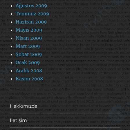
Ağustos 2009
Temmuz 2009
Haziran 2009
Mayıs 2009
Nisan 2009
Mart 2009
Şubat 2009
Ocak 2009
Aralık 2008
Kasım 2008
Hakkımızda
İletişim