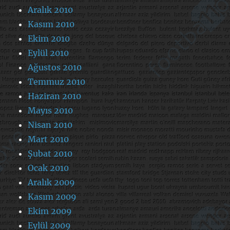
Aralık 2010
Kasım 2010
Ekim 2010
Eylül 2010
Ağustos 2010
Temmuz 2010
Haziran 2010
Mayıs 2010
Nisan 2010
Mart 2010
Şubat 2010
Ocak 2010
Aralık 2009
Kasım 2009
Ekim 2009
Eylül 2009