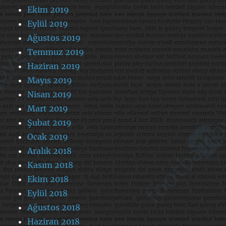
Ekim 2019
Eylül 2019
Ağustos 2019
Temmuz 2019
Haziran 2019
Mayıs 2019
Nisan 2019
Mart 2019
Şubat 2019
Ocak 2019
Aralık 2018
Kasım 2018
Ekim 2018
Eylül 2018
Ağustos 2018
Haziran 2018