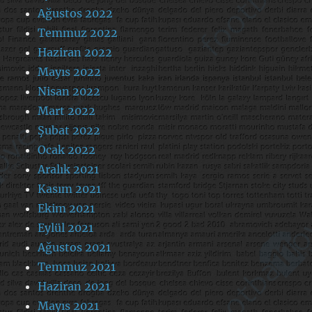
Ağustos 2022
Temmuz 2022
Haziran 2022
Mayıs 2022
Nisan 2022
Mart 2022
Şubat 2022
Ocak 2022
Aralık 2021
Kasım 2021
Ekim 2021
Eylül 2021
Ağustos 2021
Temmuz 2021
Haziran 2021
Mayıs 2021