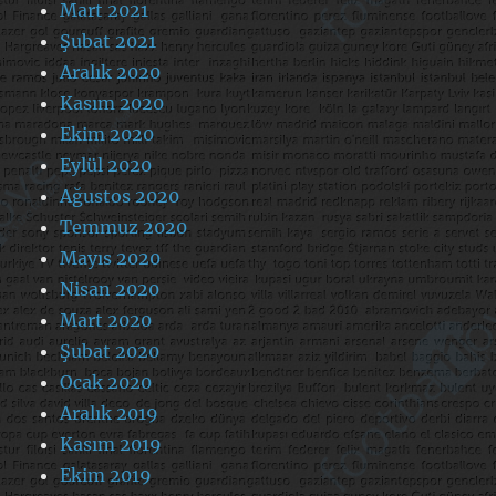
Mart 2021
Şubat 2021
Aralık 2020
Kasım 2020
Ekim 2020
Eylül 2020
Ağustos 2020
Temmuz 2020
Mayıs 2020
Nisan 2020
Mart 2020
Şubat 2020
Ocak 2020
Aralık 2019
Kasım 2019
Ekim 2019