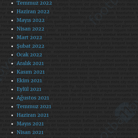
Temmuz 2022
Haziran 2022
Mayıs 2022
Nisan 2022
Mart 2022
Şubat 2022
Ocak 2022
Aralık 2021
Kasım 2021
Ekim 2021
Eylül 2021
Ağustos 2021
Temmuz 2021
Haziran 2021
Mayıs 2021
Nisan 2021