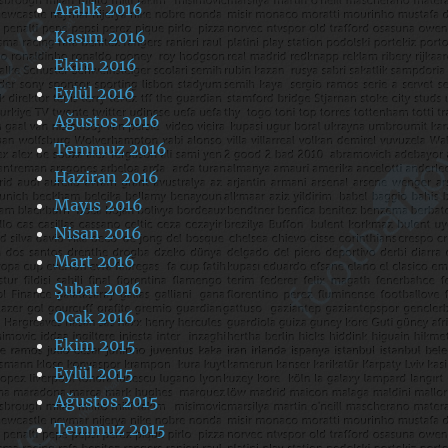
Aralık 2016
Kasım 2016
Ekim 2016
Eylül 2016
Ağustos 2016
Temmuz 2016
Haziran 2016
Mayıs 2016
Nisan 2016
Mart 2016
Şubat 2016
Ocak 2016
Ekim 2015
Eylül 2015
Ağustos 2015
Temmuz 2015