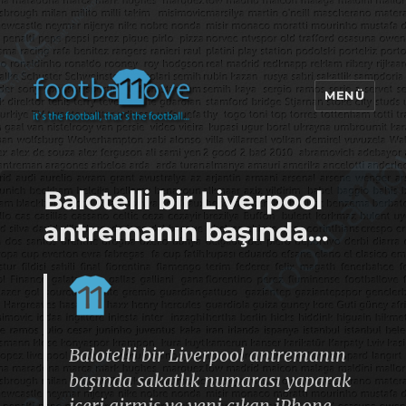
MENÜ
footbaLLove
Balotelli bir Liverpool
antremanın başında…
Balotelli bir Liverpool antremanın
başında sakatlık numarası yaparak
içeri girmiş ve yeni çıkan iPhone