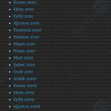
Kasım 2010
Ekim 2010
Eylül 2010
Ağustos 2010
Temmuz 2010
Haziran 2010
Mayıs 2010
Nisan 2010
Mart 2010
Şubat 2010
Ocak 2010
Aralık 2009
Kasım 2009
Ekim 2009
Eylül 2009
Ağustos 2009