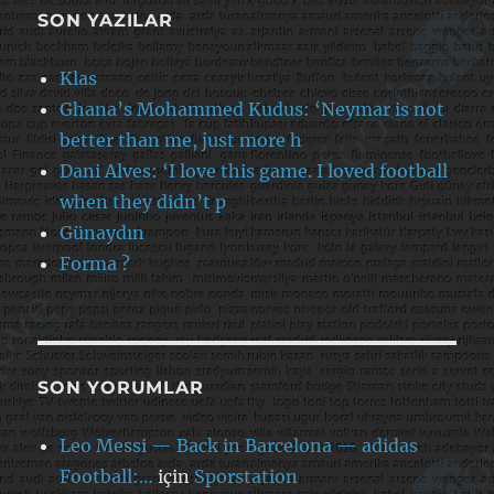
SON YAZILAR
Klas
Ghana’s Mohammed Kudus: ‘Neymar is not
better than me, just more h
Dani Alves: ‘I love this game. I loved football
when they didn’t p
Günaydın
Forma ?
SON YORUMLAR
Leo Messi — Back in Barcelona — adidas
Football:…
için
Sporstation