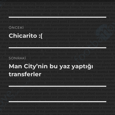
tarihi
Yazı
ÖNCEKI
gezinmesi
Chicarito :(
Önceki
yazı:
SONRAKI
Man City’nin bu yaz yaptığı
Sonraki
yazı:
transferler