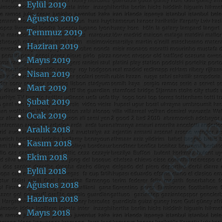
Eylül 2019
Ağustos 2019
Temmuz 2019
Haziran 2019
Mayıs 2019
Nisan 2019
Mart 2019
Şubat 2019
Ocak 2019
Aralık 2018
Kasım 2018
Ekim 2018
Eylül 2018
Ağustos 2018
Haziran 2018
Mayıs 2018