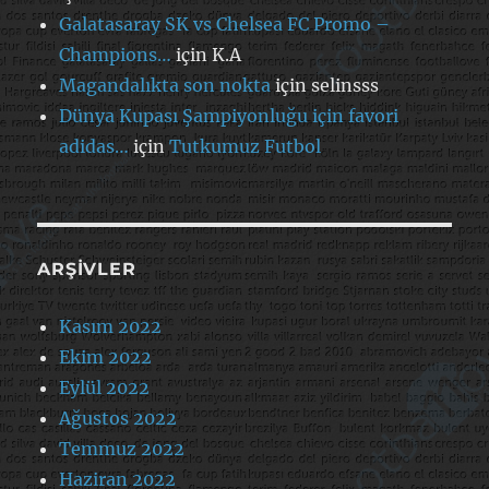
Galatasaray SK vs Chelsea FC Promo –
Champions…
için
K.A
Magandalıkta son nokta
için
selinsss
Dünya Kupası Şampiyonluğu için favori
adidas…
için
Tutkumuz Futbol
ARŞIVLER
Kasım 2022
Ekim 2022
Eylül 2022
Ağustos 2022
Temmuz 2022
Haziran 2022