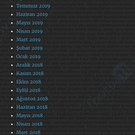
Temmuz 2019
Haziran 2019
Mayıs 2019
Nisan 2019
Mart 2019
Şubat 2019
Ocak 2019
Aralık 2018
Kasım 2018
Ekim 2018
Eylül 2018
Ağustos 2018
Haziran 2018
Mayıs 2018
Nisan 2018
Mart 2018