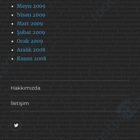
Mayıs 2009
Nisan 2009
Mart 2009
Şubat 2009
Ocak 2009
Aralık 2008
Kasım 2008
Hakkımızda
İletişim
@footballove