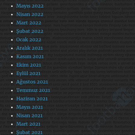
Mayıs 2022
Nisan 2022
Mart 2022
Şubat 2022
Ocak 2022
Aralık 2021
Kasım 2021
Ekim 2021
Eylül 2021
Ağustos 2021
Temmuz 2021
Haziran 2021
Mayıs 2021
Nisan 2021
Mart 2021
Şubat 2021