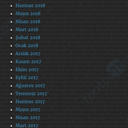
Haziran 2018
Mayıs 2018
Nisan 2018
Mart 2018
Şubat 2018
Ocak 2018
Aralık 2017
Kasım 2017
Ekim 2017
Eylül 2017
Ağustos 2017
Temmuz 2017
Haziran 2017
Mayıs 2017
Nisan 2017
Mart 2017