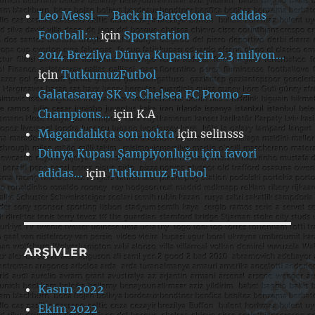
Leo Messi — Back in Barcelona — adidas
Football:…
için
Sporstation
2014 Brezilya Dünya Kupası için 2.3 milyon…
için
TutkumuzFutbol
Galatasaray SK vs Chelsea FC Promo –
Champions…
için
K.A
Magandalıkta son nokta
için
selinsss
Dünya Kupası Şampiyonluğu için favori
adidas…
için
Tutkumuz Futbol
ARŞIVLER
Kasım 2022
Ekim 2022