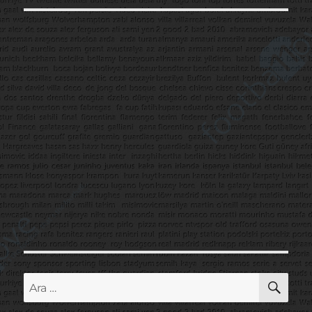
AR
Ara: