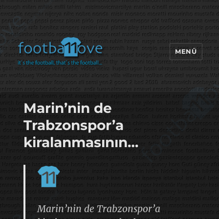
MENÜ
footbaLLove
Marin’nin de
Trabzonspor’a
kiralanmasının…
Marin’nin de Trabzonspor’a