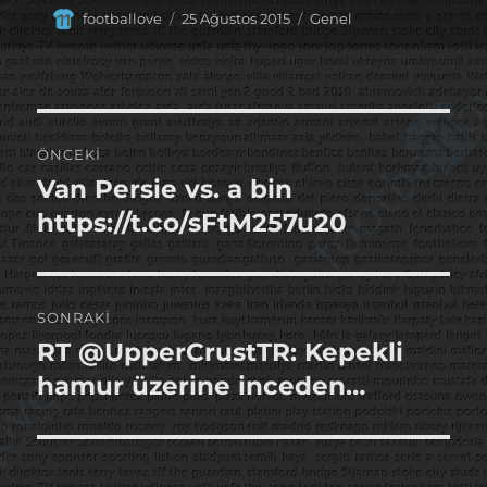
Yazar
Yayın
Kategoriler
footballove
25 Ağustos 2015
Genel
tarihi
Yazı
ÖNCEKI
gezinmesi
Van Persie vs. a bin
Önceki
yazı:
https://t.co/sFtM257u20
SONRAKI
RT @UpperCrustTR: Kepekli
Sonraki
yazı:
hamur üzerine inceden…