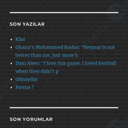
SON YAZILAR
Klas
Ghana’s Mohammed Kudus: ‘Neymar is not
better than me, just more h
Dani Alves: ‘I love this game. I loved football
when they didn’t p
Günaydın
Forma ?
SON YORUMLAR