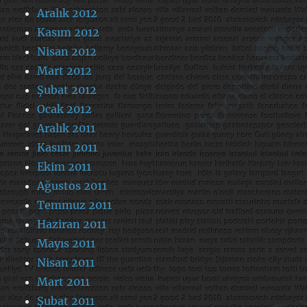
Aralık 2012
Kasım 2012
Nisan 2012
Mart 2012
Şubat 2012
Ocak 2012
Aralık 2011
Kasım 2011
Ekim 2011
Ağustos 2011
Temmuz 2011
Haziran 2011
Mayıs 2011
Nisan 2011
Mart 2011
Şubat 2011