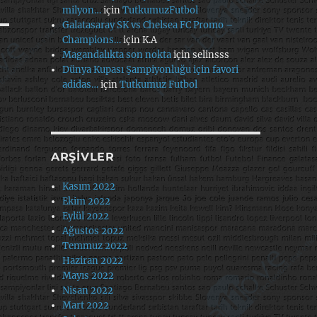
milyon…
için
TutkumuzFutbol
Galatasaray SK vs Chelsea FC Promo –
Champions…
için
K.A
Magandalıkta son nokta
için
selinsss
Dünya Kupası Şampiyonluğu için favori
adidas…
için
Tutkumuz Futbol
ARŞIVLER
Kasım 2022
Ekim 2022
Eylül 2022
Ağustos 2022
Temmuz 2022
Haziran 2022
Mayıs 2022
Nisan 2022
Mart 2022