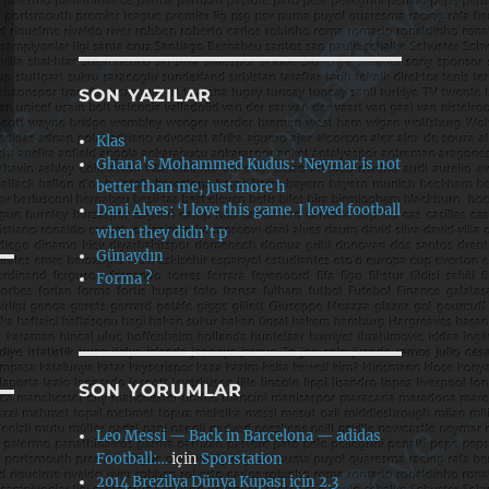
SON YAZILAR
Klas
Ghana’s Mohammed Kudus: ‘Neymar is not
better than me, just more h
Dani Alves: ‘I love this game. I loved football
when they didn’t p
Günaydın
Forma ?
SON YORUMLAR
Leo Messi — Back in Barcelona — adidas
Football:…
için
Sporstation
2014 Brezilya Dünya Kupası için 2.3