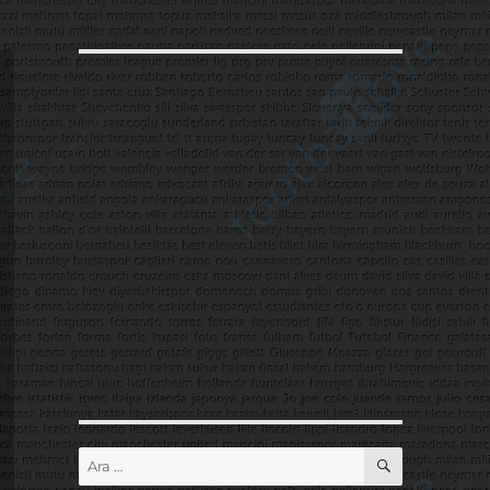
ARA
Ara: