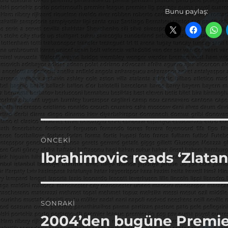
Bunu paylaş:
Yazı
ÖNCEKI
gezinmesi
Ibrahimovic reads ‘Zlatan
Önceki
yazı:
SONRAKI
2004’den bugüne Premie
Sonraki