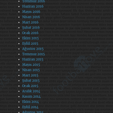
Temmuz 2016
Haziran 2016
Mayıs 2016
Nisan 2016
Mart 2016
Şubat 2016
Ocak 2016
Ekim 2015
Eylül 2015
Ağustos 2015
Temmuz 2015
Haziran 2015
Mayıs 2015
Nisan 2015
Mart 2015
Şubat 2015
Ocak 2015
Aralık 2014
Kasım 2014
Ekim 2014
Eylül 2014
Ağustos 2014