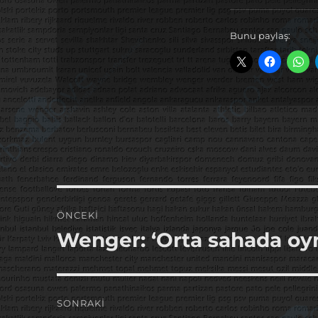
Bunu paylaş:
Yazı
ÖNCEKI
gezinmesi
Wenger: ‘Orta sahada o
Önceki
yazı:
SONRAKI