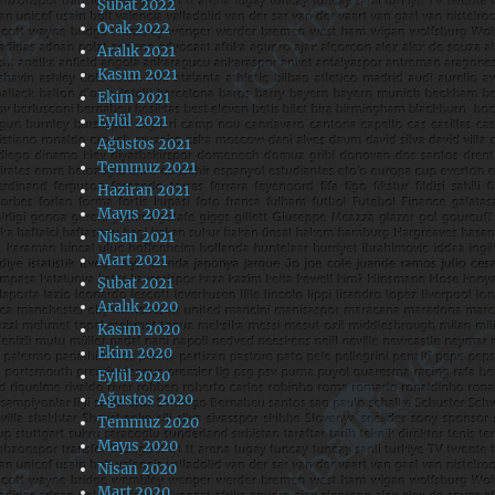
Şubat 2022
Ocak 2022
Aralık 2021
Kasım 2021
Ekim 2021
Eylül 2021
Ağustos 2021
Temmuz 2021
Haziran 2021
Mayıs 2021
Nisan 2021
Mart 2021
Şubat 2021
Aralık 2020
Kasım 2020
Ekim 2020
Eylül 2020
Ağustos 2020
Temmuz 2020
Mayıs 2020
Nisan 2020
Mart 2020