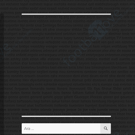
ARA
Ara: