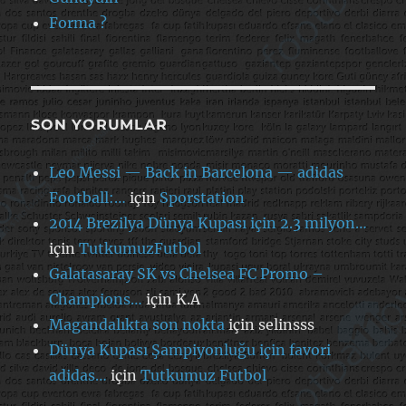
Forma ?
SON YORUMLAR
Leo Messi — Back in Barcelona — adidas
Football:…
için
Sporstation
2014 Brezilya Dünya Kupası için 2.3 milyon…
için
TutkumuzFutbol
Galatasaray SK vs Chelsea FC Promo –
Champions…
için
K.A
Magandalıkta son nokta
için
selinsss
Dünya Kupası Şampiyonluğu için favori
adidas…
için
Tutkumuz Futbol