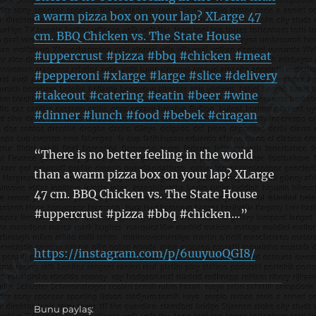
a warm pizza box on your lap? XLarge 47
cm. BBQ Chicken vs. The State House
#uppercrust #pizza #bbq #chicken #meat
#pepperoni #xlarge #large #slice #delivery
#takeout #catering #eatin #beer #wine
#dinner #lunch #food #bebek #ciragan
“There is no better feeling in the world
than a warm pizza box on your lap? XLarge
47 cm. BBQ Chicken vs. The State House
#uppercrust #pizza #bbq #chicken…”
https://instagram.com/p/6uuyuoQGI8/
Bunu paylaş: