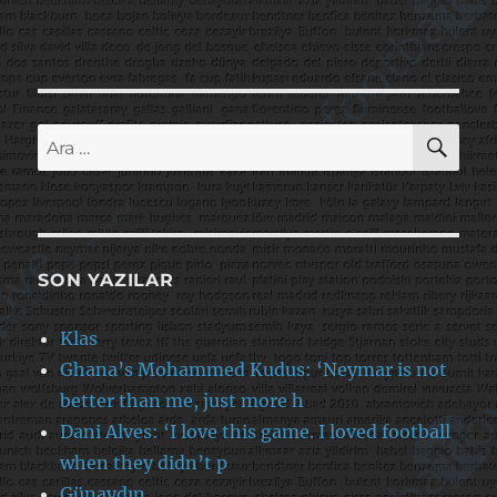
AR
Ara:
SON YAZILAR
Klas
Ghana’s Mohammed Kudus: ‘Neymar is not
better than me, just more h
Dani Alves: ‘I love this game. I loved football
when they didn’t p
Günaydın