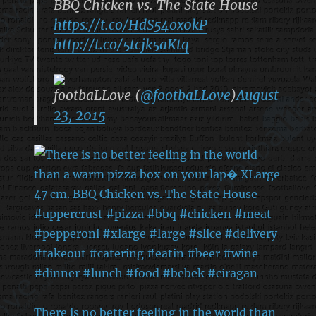
BBQ Chicken vs. The State House
https://t.co/HdS54ox0kP
http://t.co/5tcjk5aKtq
footbaLLove (
@footbaLLove
)
August
23, 2015
There is no better feeling in the world than