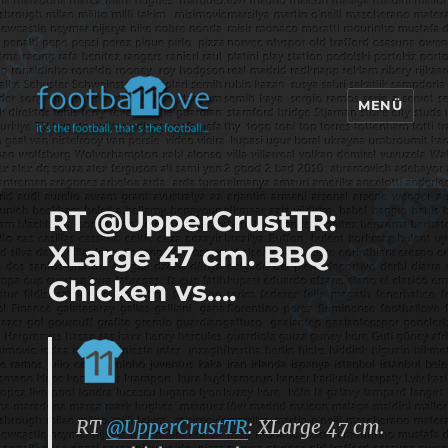
MENÜ
footbaLLove
RT @UpperCrustTR:
XLarge 47 cm. BBQ
Chicken vs….
RT
@UpperCrustTR
: XLarge 47 cm.