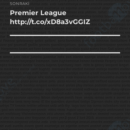
SONRAKI
Premier League
Sonraki
yazı:
http://t.co/xD8a3vGGIZ