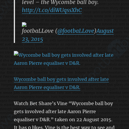
level – the Wycombe ball boy.
http://t.co/diWUqssXhC
footbaLLove (
@footbaLLove
)
August
23, 2015
Wycombe ball boy gets involved after late
Aaron Pierre equaliser v D&R.
Watch Bet Share’s Vine “Wycombe ball boy
gets involved after late Aaron Pierre
equaliser v D&R.” taken on 22 August 2015.
It has 0 likes. Vine is the best way to see and