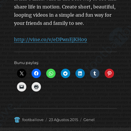
share life in motion. Create short, beautiful,
looping videos in a simple and fun way for
your friends and family to see.
http://vine.co/v/eDPwnEjKH09
Bunu paylaş:
Yazar
Yayın
Kategoriler
footballove
23 Ağustos 2015
Genel
tarihi