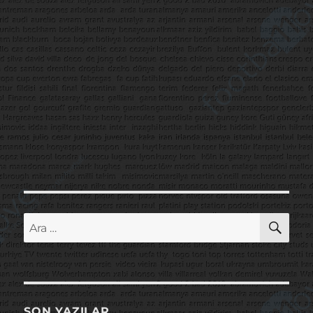
AR
Ara:
SON YAZILAR