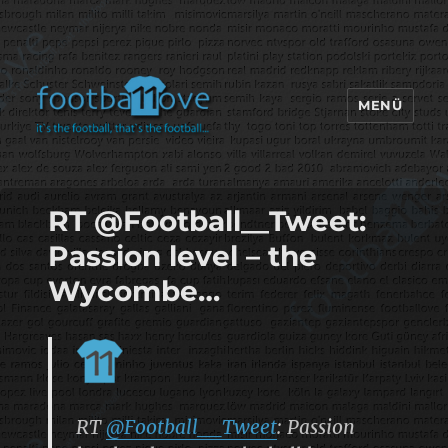
MENÜ
footbaLLove
RT @Football__Tweet:
Passion level – the
Wycombe…
RT
@Football__Tweet
: Passion