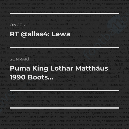
Yazı
ÖNCEKI
gezinmesi
RT @allas4: Lewa
Önceki
yazı:
SONRAKI
Puma King Lothar Matthäus
Sonraki
yazı:
1990 Boots…