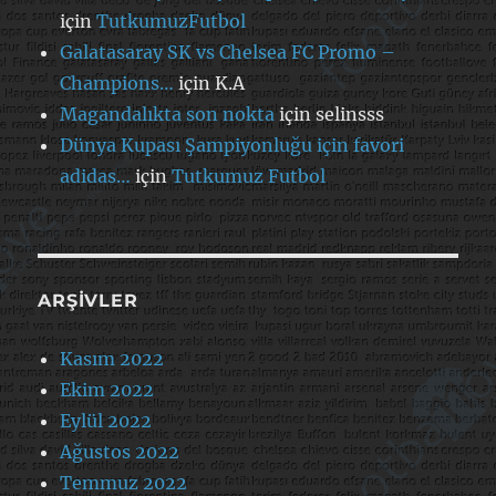
için
TutkumuzFutbol
Galatasaray SK vs Chelsea FC Promo –
Champions…
için
K.A
Magandalıkta son nokta
için
selinsss
Dünya Kupası Şampiyonluğu için favori
adidas…
için
Tutkumuz Futbol
ARŞIVLER
Kasım 2022
Ekim 2022
Eylül 2022
Ağustos 2022
Temmuz 2022