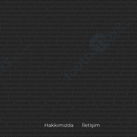
Hakkımızda
İletişim