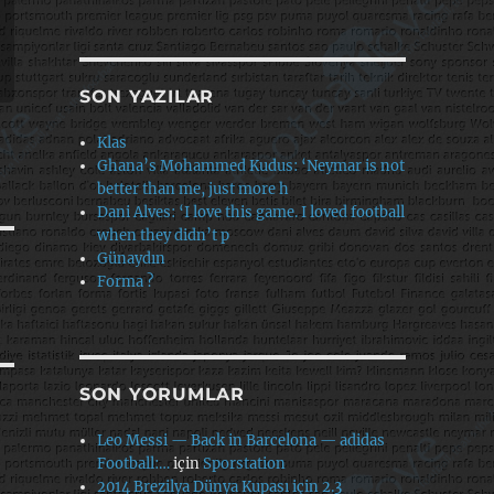
SON YAZILAR
Klas
Ghana’s Mohammed Kudus: ‘Neymar is not
better than me, just more h
Dani Alves: ‘I love this game. I loved football
when they didn’t p
Günaydın
Forma ?
SON YORUMLAR
Leo Messi — Back in Barcelona — adidas
Football:…
için
Sporstation
2014 Brezilya Dünya Kupası için 2.3