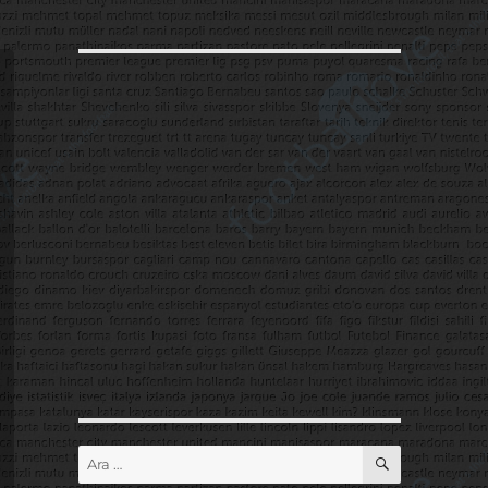
ARA
Ara: