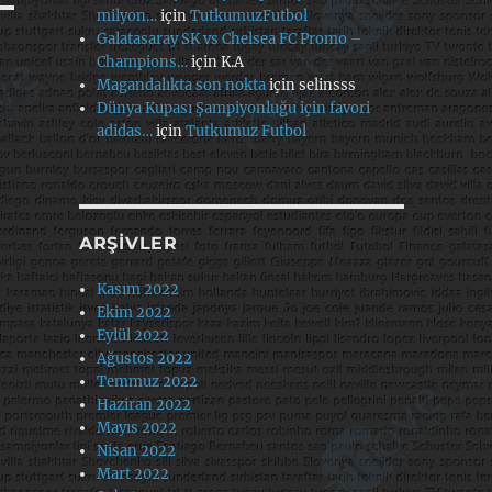
milyon…
için
TutkumuzFutbol
Galatasaray SK vs Chelsea FC Promo –
Champions…
için
K.A
Magandalıkta son nokta
için
selinsss
Dünya Kupası Şampiyonluğu için favori
adidas…
için
Tutkumuz Futbol
ARŞIVLER
Kasım 2022
Ekim 2022
Eylül 2022
Ağustos 2022
Temmuz 2022
Haziran 2022
Mayıs 2022
Nisan 2022
Mart 2022