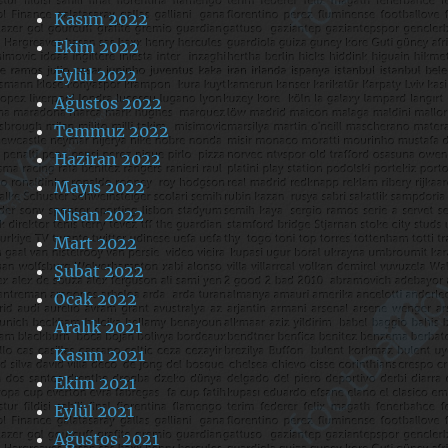
Kasım 2022
Ekim 2022
Eylül 2022
Ağustos 2022
Temmuz 2022
Haziran 2022
Mayıs 2022
Nisan 2022
Mart 2022
Şubat 2022
Ocak 2022
Aralık 2021
Kasım 2021
Ekim 2021
Eylül 2021
Ağustos 2021