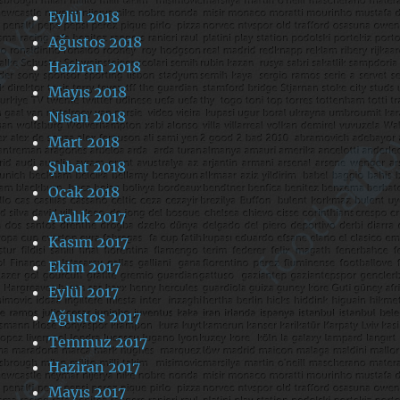
Eylül 2018
Ağustos 2018
Haziran 2018
Mayıs 2018
Nisan 2018
Mart 2018
Şubat 2018
Ocak 2018
Aralık 2017
Kasım 2017
Ekim 2017
Eylül 2017
Ağustos 2017
Temmuz 2017
Haziran 2017
Mayıs 2017