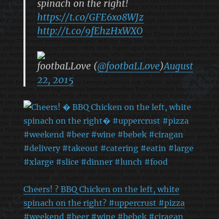
spinach on the right!
https://t.co/GFE6xo8WJz
http://t.co/9fEhzHxWXO
footbaLLove (
@footbaLLove
)
August
22, 2015
Cheers! ? BBQ Chicken on the left, white
spinach on the right? #uppercrust #pizza
#weekend #beer #wine #bebek #ciragan