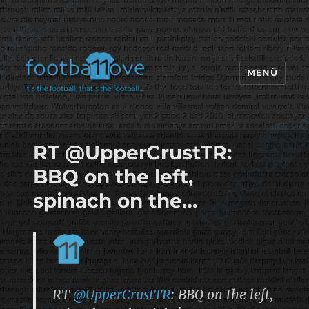
MENÜ
footbaLLove
RT @UpperCrustTR:
BBQ on the left,
spinach on the…
RT
@UpperCrustTR
: BBQ on the left,