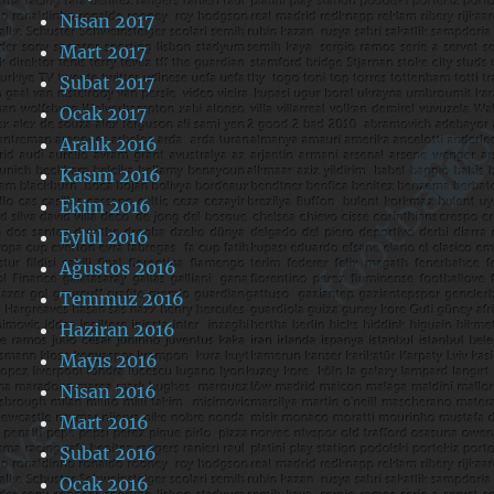
Nisan 2017
Mart 2017
Şubat 2017
Ocak 2017
Aralık 2016
Kasım 2016
Ekim 2016
Eylül 2016
Ağustos 2016
Temmuz 2016
Haziran 2016
Mayıs 2016
Nisan 2016
Mart 2016
Şubat 2016
Ocak 2016