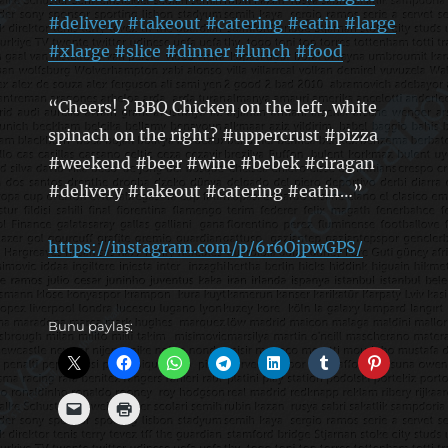
#delivery #takeout #catering #eatin #large
#xlarge #slice #dinner #lunch #food
“Cheers! ? BBQ Chicken on the left, white
spinach on the right? #uppercrust #pizza
#weekend #beer #wine #bebek #ciragan
#delivery #takeout #catering #eatin…”
https://instagram.com/p/6r6OjpwGPS/
Bunu paylaş: