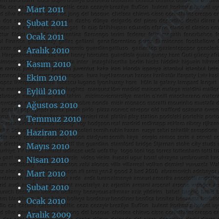
Mart 2011
Şubat 2011
Ocak 2011
Aralık 2010
Kasım 2010
Ekim 2010
Eylül 2010
Ağustos 2010
Temmuz 2010
Haziran 2010
Mayıs 2010
Nisan 2010
Mart 2010
Şubat 2010
Ocak 2010
Aralık 2009