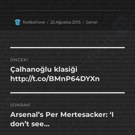
Yazar
Yayın
Kategoriler
footballove
22 Ağustos 2015
Genel
tarihi
Yazı
ÖNCEKI
gezinmesi
Çalhanoğlu klasiği
Önceki
yazı:
http://t.co/BMnP64DYXn
SONRAKI
Arsenal’s Per Mertesacker: ‘I
Sonraki
yazı:
don’t see…