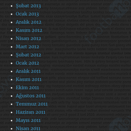
Şubat 2013
Ocak 2013
Aralık 2012
Kasım 2012
Nisan 2012
Mart 2012
Şubat 2012
Ocak 2012
Aralık 2011
Kasım 2011
Ekim 2011
Ağustos 2011
Temmuz 2011
Haziran 2011
Mayıs 2011
Nisan 2011