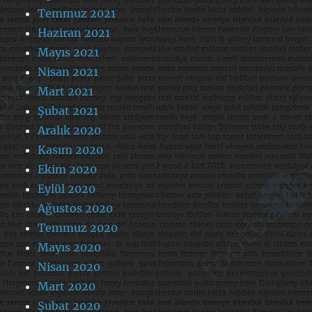
Temmuz 2021
Haziran 2021
Mayıs 2021
Nisan 2021
Mart 2021
Şubat 2021
Aralık 2020
Kasım 2020
Ekim 2020
Eylül 2020
Ağustos 2020
Temmuz 2020
Mayıs 2020
Nisan 2020
Mart 2020
Şubat 2020