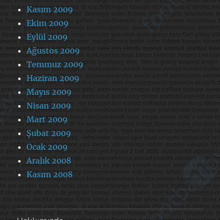
Kasım 2009
Ekim 2009
Eylül 2009
Ağustos 2009
Temmuz 2009
Haziran 2009
Mayıs 2009
Nisan 2009
Mart 2009
Şubat 2009
Ocak 2009
Aralık 2008
Kasım 2008