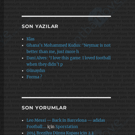
SON YAZILAR
Klas
Ghana’s Mohammed Kudus: ‘Neymar is not
better than me, just more h
Dani Alves: ‘I love this game. I loved football
when they didn’t p
Günaydın
Forma ?
SON YORUMLAR
Leo Messi — Back in Barcelona — adidas
Football:…
için
Sporstation
2014 Brezilya Dünya Kupası için 2.3