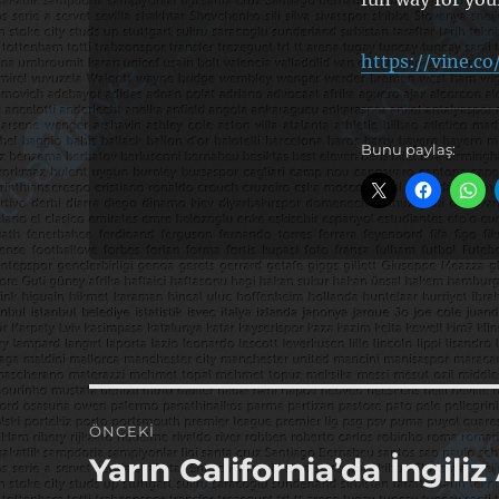
https://vine.c
Bunu paylaş:
Yazı
ÖNCEKI
gezinmesi
Yarın California’da İngiliz
Önceki
yazı: