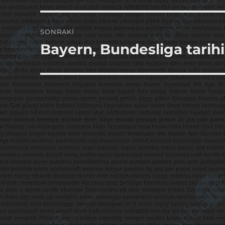
SONRAKI
Bayern, Bundesliga tarih
Sonraki
yazı: