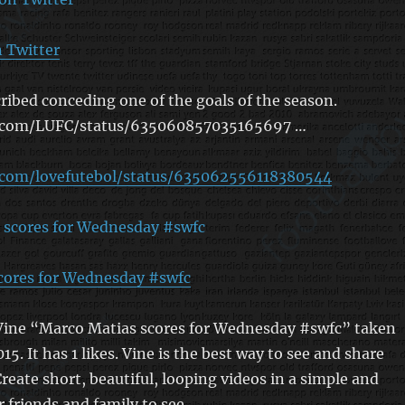
n Twitter
ibed conceding one of the goals of the season.
er.com/LUFC/status/635060857035165697 …
r.com/lovefutebol/status/635062556118380544
cores for Wednesday #swfc
ine “Marco Matias scores for Wednesday #swfc” taken
5. It has 1 likes. Vine is the best way to see and share
Create short, beautiful, looping videos in a simple and
 friends and family to see.