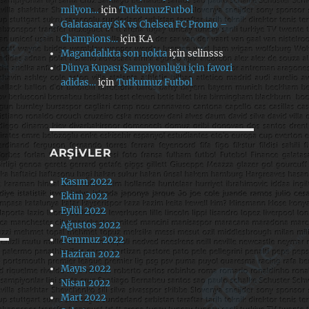
milyon…
için
TutkumuzFutbol
Galatasaray SK vs Chelsea FC Promo –
Champions…
için
K.A
Magandalıkta son nokta
için
selinsss
Dünya Kupası Şampiyonluğu için favori
adidas…
için
Tutkumuz Futbol
ARŞIVLER
Kasım 2022
Ekim 2022
Eylül 2022
Ağustos 2022
Temmuz 2022
Haziran 2022
Mayıs 2022
Nisan 2022
Mart 2022