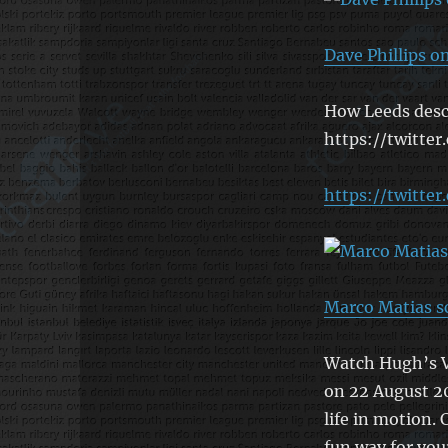
Dave Phillips o
How Leeds descr
https://twitt
https://twitte
Marco Matias s
Watch Hugh’s V
on 22 August 201
life in motion. 
fun way for your