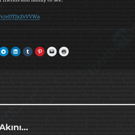
o/v/eDTJxZvVVWa
 Akını…