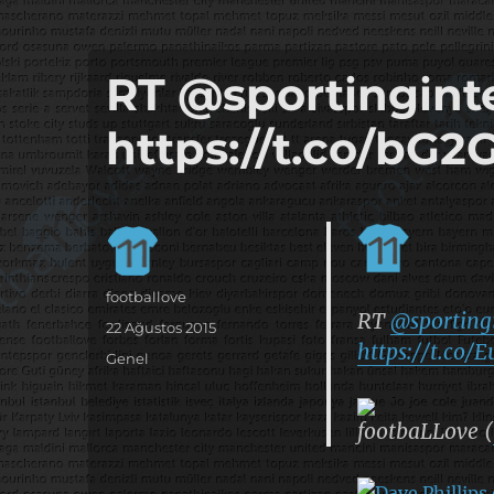
it's the football, that's the football…
footbaLLove
RT @sportinginte
https://t.co/bG
Yazar
footballove
RT
@sporting
Yayın
22 Ağustos 2015
https://t.co
tarihi
Kategoriler
Genel
footbaLLove (