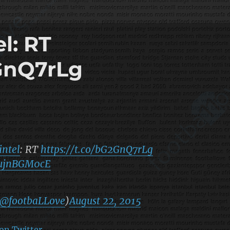
l: RT
2GnQ7rLg
intel
: RT
https://t.co/bG2GnQ7rLg
/EujnBGM0cE
@footbaLLove
)
August 22, 2015