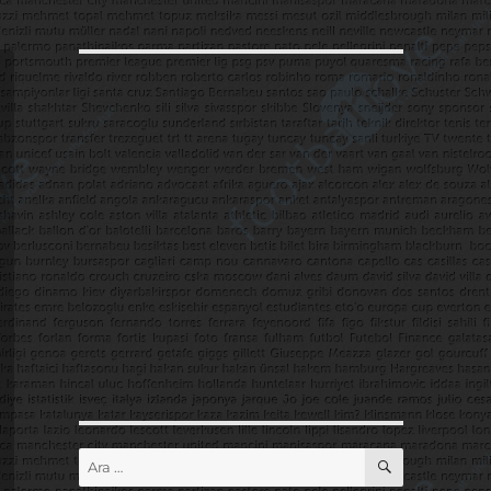
ARA
Ara: