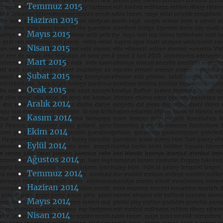
Temmuz 2015
Haziran 2015
Mayıs 2015
Nisan 2015
Mart 2015
Şubat 2015
Ocak 2015
Aralık 2014
Kasım 2014
Ekim 2014
Eylül 2014
Ağustos 2014
Temmuz 2014
Haziran 2014
Mayıs 2014
Nisan 2014