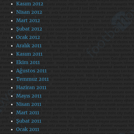
Kasım 2012
Nisan 2012
Mart 2012
Şubat 2012
Ocak 2012
Aralık 2011
Kasım 2011
Ekim 2011
Ağustos 2011
Temmuz 2011
Haziran 2011
Mayıs 2011
Nisan 2011
Mart 2011
Şubat 2011
Ocak 2011