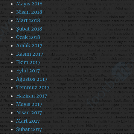
Mayıs 2018
Nisan 2018
Mart 2018
Şubat 2018
Ocak 2018
Aralık 2017
Kasım 2017
Ekim 2017
Eylül 2017
Ağustos 2017
Temmuz 2017
Haziran 2017
Mayıs 2017
Nisan 2017
Mart 2017
Şubat 2017