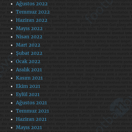
Ağustos 2022
Temmuz 2022
Haziran 2022
Mayıs 2022
Nisan 2022
Mart 2022
Şubat 2022
Ocak 2022
Aralık 2021
Kasım 2021
Ekim 2021
Eylül 2021
Ağustos 2021
Temmuz 2021
Haziran 2021
Mayıs 2021