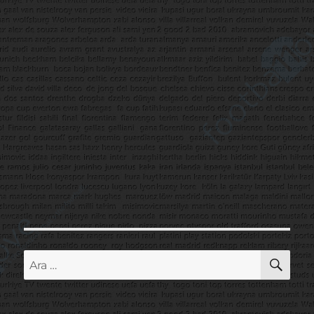
AR
Ara: