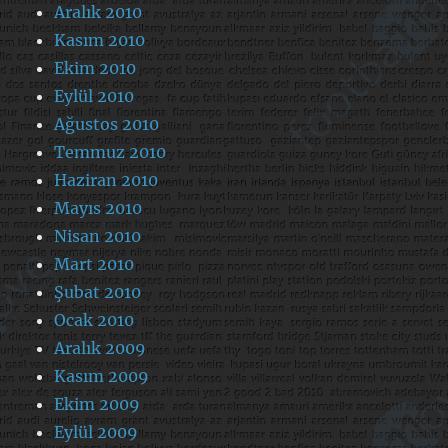
Aralık 2010
Kasım 2010
Ekim 2010
Eylül 2010
Ağustos 2010
Temmuz 2010
Haziran 2010
Mayıs 2010
Nisan 2010
Mart 2010
Şubat 2010
Ocak 2010
Aralık 2009
Kasım 2009
Ekim 2009
Eylül 2009