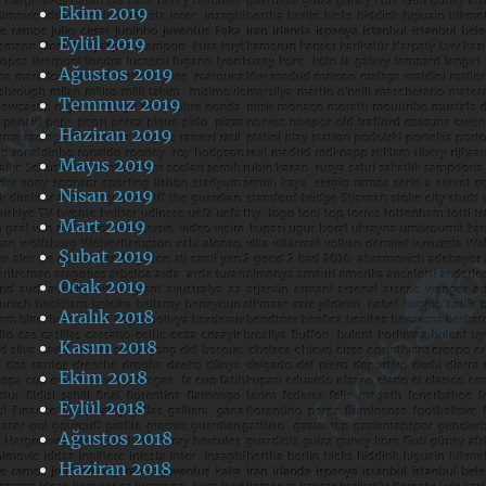
Ekim 2019
Eylül 2019
Ağustos 2019
Temmuz 2019
Haziran 2019
Mayıs 2019
Nisan 2019
Mart 2019
Şubat 2019
Ocak 2019
Aralık 2018
Kasım 2018
Ekim 2018
Eylül 2018
Ağustos 2018
Haziran 2018