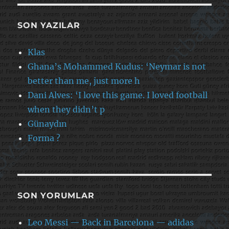
SON YAZILAR
Klas
Ghana’s Mohammed Kudus: ‘Neymar is not
better than me, just more h
Dani Alves: ‘I love this game. I loved football
when they didn’t p
Günaydın
Forma ?
SON YORUMLAR
Leo Messi — Back in Barcelona — adidas