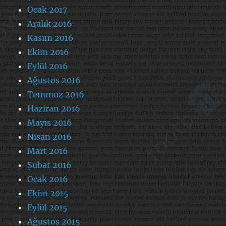
Ocak 2017
Aralık 2016
Kasım 2016
Ekim 2016
Eylül 2016
Ağustos 2016
Temmuz 2016
Haziran 2016
Mayıs 2016
Nisan 2016
Mart 2016
Şubat 2016
Ocak 2016
Ekim 2015
Eylül 2015
Ağustos 2015