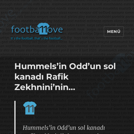
MENÜ
footbaLLove
Hummels’in Odd’un sol
kanadı Rafik
Zekhnini’nin…
Hummels’in Odd’un sol kanadı