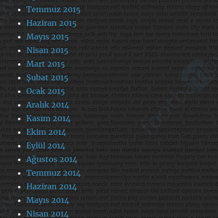
Temmuz 2015
Haziran 2015
Mayıs 2015
Nisan 2015
Mart 2015
Şubat 2015
Ocak 2015
Aralık 2014
Kasım 2014
Ekim 2014
Eylül 2014
Ağustos 2014
Temmuz 2014
Haziran 2014
Mayıs 2014
Nisan 2014