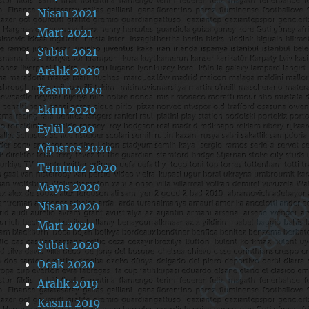
Nisan 2021
Mart 2021
Şubat 2021
Aralık 2020
Kasım 2020
Ekim 2020
Eylül 2020
Ağustos 2020
Temmuz 2020
Mayıs 2020
Nisan 2020
Mart 2020
Şubat 2020
Ocak 2020
Aralık 2019
Kasım 2019