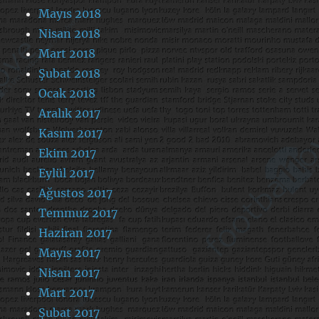
Mayıs 2018
Nisan 2018
Mart 2018
Şubat 2018
Ocak 2018
Aralık 2017
Kasım 2017
Ekim 2017
Eylül 2017
Ağustos 2017
Temmuz 2017
Haziran 2017
Mayıs 2017
Nisan 2017
Mart 2017
Şubat 2017