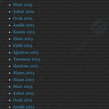
Mart 2014
Şubat 2014
Ocak 2014
Aralık 2013
Kasım 2013
Ekim 2013
Eylül 2013
Ağustos 2013
Temmuz 2013
Haziran 2013
Mayıs 2013
Nisan 2013
Mart 2013
Şubat 2013
Ocak 2013
Aralık 2012