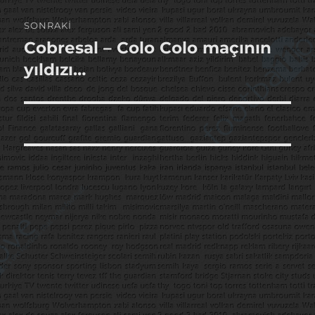
SONRAKI
Cobresal – Colo Colo maçının
Sonraki
yazı:
yıldızı…