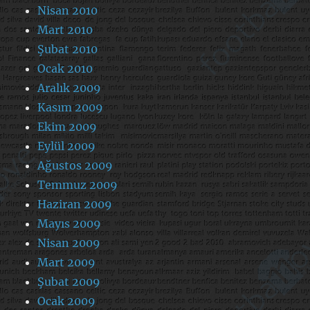
Nisan 2010
Mart 2010
Şubat 2010
Ocak 2010
Aralık 2009
Kasım 2009
Ekim 2009
Eylül 2009
Ağustos 2009
Temmuz 2009
Haziran 2009
Mayıs 2009
Nisan 2009
Mart 2009
Şubat 2009
Ocak 2009