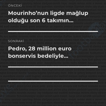
Yazı
ÖNCEKI
gezinmesi
Mourinho’nun ligde mağlup
Önceki
yazı:
olduğu son 6 takımın…
SONRAKI
Pedro, 28 million euro
Sonraki
yazı:
bonservis bedeliyle…