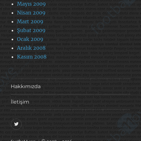
Mayıs 2009
Nisan 2009
Mart 2009
Şubat 2009
Ocak 2009
Aralık 2008
Kasım 2008
Hakkımızda
İletişim
@footballove