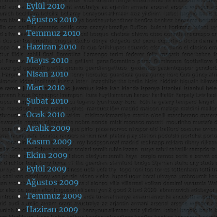
Eylül 2010
Ağustos 2010
Temmuz 2010
Haziran 2010
Mayıs 2010
Nisan 2010
Mart 2010
Şubat 2010
Ocak 2010
Aralık 2009
Kasım 2009
Ekim 2009
Eylül 2009
Ağustos 2009
Temmuz 2009
Haziran 2009