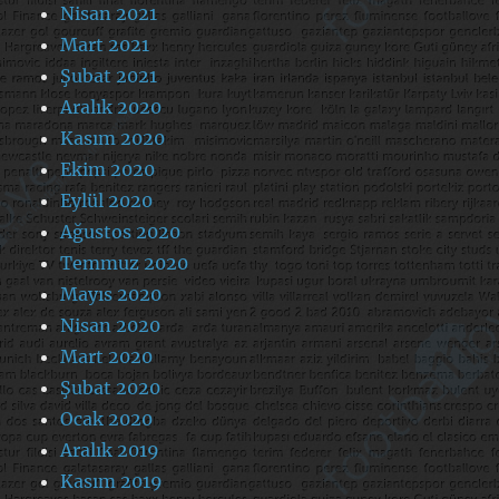
Nisan 2021
Mart 2021
Şubat 2021
Aralık 2020
Kasım 2020
Ekim 2020
Eylül 2020
Ağustos 2020
Temmuz 2020
Mayıs 2020
Nisan 2020
Mart 2020
Şubat 2020
Ocak 2020
Aralık 2019
Kasım 2019