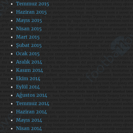
Temmuz 2015
Haziran 2015
Mayıs 2015
Nisan 2015
Mart 2015
Şubat 2015
Ocak 2015
Aralık 2014
Kasım 2014
Ekim 2014
Eylül 2014
Ağustos 2014
Temmuz 2014
Haziran 2014
Mayıs 2014
Nisan 2014