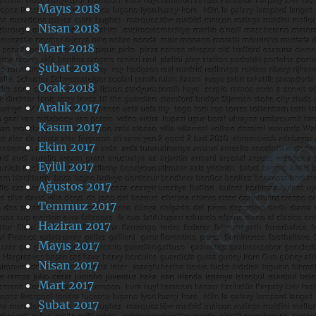
Mayıs 2018
Nisan 2018
Mart 2018
Şubat 2018
Ocak 2018
Aralık 2017
Kasım 2017
Ekim 2017
Eylül 2017
Ağustos 2017
Temmuz 2017
Haziran 2017
Mayıs 2017
Nisan 2017
Mart 2017
Şubat 2017