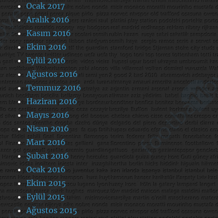
Ocak 2017
Aralık 2016
Kasım 2016
Ekim 2016
Eylül 2016
Ağustos 2016
Temmuz 2016
Haziran 2016
Mayıs 2016
Nisan 2016
Mart 2016
Şubat 2016
Ocak 2016
Ekim 2015
Eylül 2015
Ağustos 2015