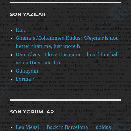
SON YAZILAR
Klas
Ghana’s Mohammed Kudus: ‘Neymar is not
better than me, just more h
Dani Alves: ‘I love this game. I loved football
when they didn’t p
Günaydın
Forma ?
SON YORUMLAR
Leo Messi — Back in Barcelona — adidas