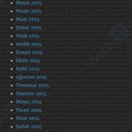
Mayıs 2015
Nisan 2015
Mart 2015
Şubat 2015
Ocak 2015
Aralık 2014
Kasım 2014
Ekim 2014
Eylül 2014
Ağustos 2014
Temmuz 2014
Haziran 2014
Mayıs 2014
Nisan 2014
Mart 2014
Şubat 2014