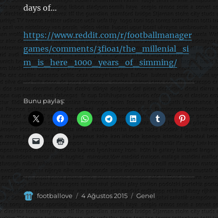
days of…
https://www.reddit.com/r/footballmanager
games/comments/3fioa1/the_millenial_si
m_is_here_1000_years_of_simming/
Bunu paylaş:
Yazar
Yayın
Kategoriler
footballove
4 Ağustos 2015
Genel
tarihi