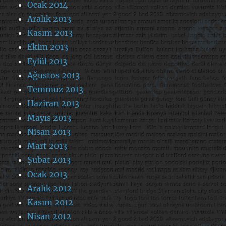
Ocak 2014
Aralık 2013
Kasım 2013
Ekim 2013
Eylül 2013
Ağustos 2013
Temmuz 2013
Haziran 2013
Mayıs 2013
Nisan 2013
Mart 2013
Şubat 2013
Ocak 2013
Aralık 2012
Kasım 2012
Nisan 2012