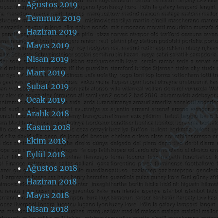
Ağustos 2019
Temmuz 2019
Haziran 2019
Mayıs 2019
Nisan 2019
Mart 2019
Şubat 2019
Ocak 2019
Aralık 2018
Kasım 2018
Ekim 2018
Eylül 2018
Ağustos 2018
Haziran 2018
Mayıs 2018
Nisan 2018