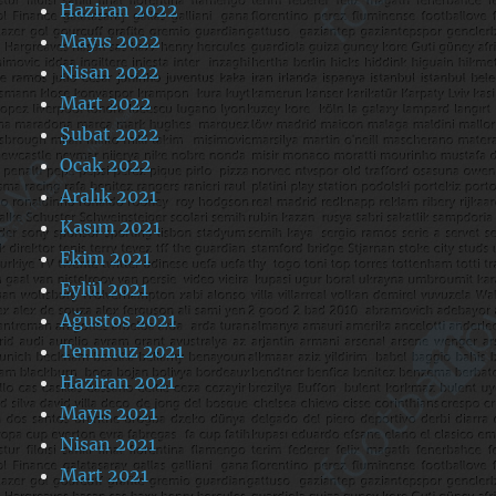
Haziran 2022
Mayıs 2022
Nisan 2022
Mart 2022
Şubat 2022
Ocak 2022
Aralık 2021
Kasım 2021
Ekim 2021
Eylül 2021
Ağustos 2021
Temmuz 2021
Haziran 2021
Mayıs 2021
Nisan 2021
Mart 2021